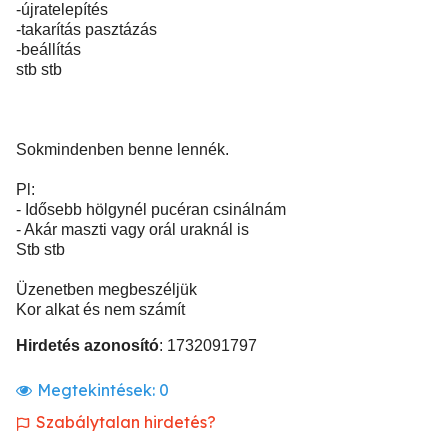
-újratelepítés
-takarítás pasztázás
-beállítás
stb stb
Sokmindenben benne lennék.
Pl:
- Idősebb hölgynél pucéran csinálnám
- Akár maszti vagy orál uraknál is
Stb stb
Üzenetben megbeszéljük
Kor alkat és nem számít
Hirdetés azonosító
: 1732091797
Megtekintések:
0
Szabálytalan hirdetés?