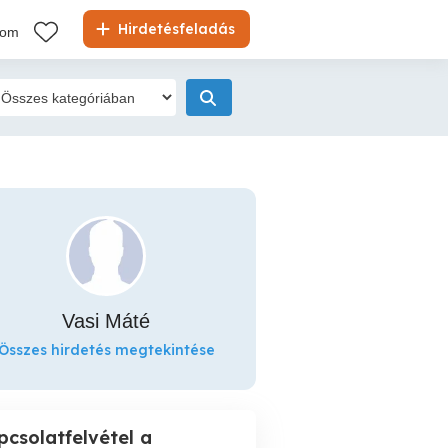
Hirdetésfeladás
kom
Vasi Máté
Összes hirdetés megtekintése
pcsolatfelvétel a