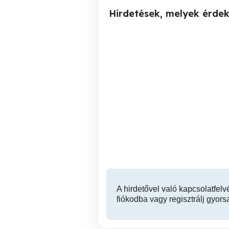
Hirdetések, melyek érde
Megbízható, igényes
Szabadságom id
házvezetőnőt keresek
nagyméretű családi ház
rendszeres rendben
Veszprém
tartására...
A hirdetővel való kapcsolatfelv
fiókodba vagy regisztrálj gyors