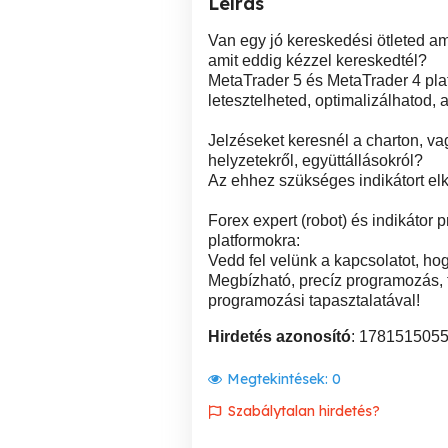
Leírás
Van egy jó kereskedési ötleted am
amit eddig kézzel kereskedtél?
MetaTrader 5 és MetaTrader 4 pla
letesztelheted, optimalizálhatod,
Jelzéseket keresnél a charton, va
helyzetekről, együttállásokról?
Az ehhez szükséges indikátort elk
Forex expert (robot) és indikáto
platformokra:
Vedd fel velünk a kapcsolatot, ho
Megbízható, precíz programozás, te
programozási tapasztalatával!
Hirdetés azonosító
: 178151505
Megtekintések:
0
Szabálytalan hirdetés?