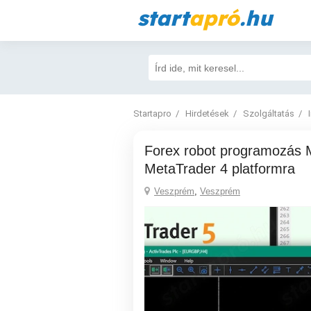
start
apró
.hu
Startapro
Hirdetések
Szolgáltatás
Forex robot programozás MetaTrader 5 és
MetaTrader 4 platformra
Veszprém
,
Veszprém