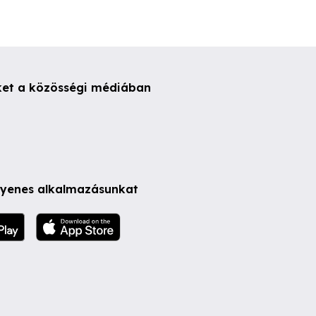
ket a közösségi médiában
ngyenes alkalmazásunkat