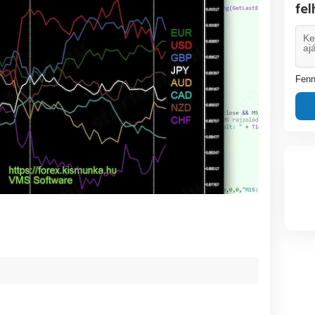
fe
Fenn