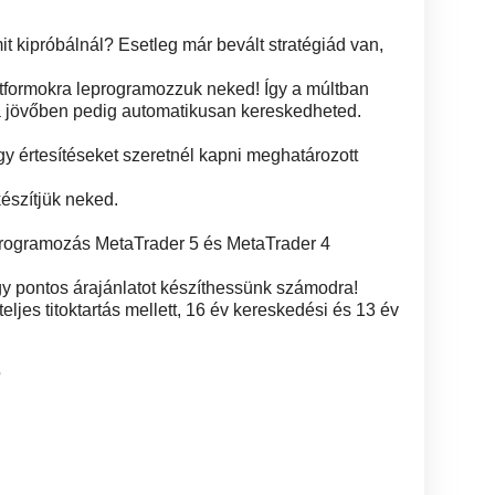
it kipróbálnál? Esetleg már bevált stratégiád van,
tformokra leprogramozzuk neked! Így a múltban
 a jövőben pedig automatikusan kereskedheted.
gy értesítéseket szeretnél kapni meghatározott
észítjük neked.
r programozás MetaTrader 5 és MetaTrader 4
gy pontos árajánlatot készíthessünk számodra!
ljes titoktartás mellett, 16 év kereskedési és 13 év
5