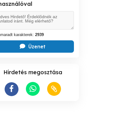
lhasználóval
maradt karakterek:
2939
Üzenet
Hirdetés megosztása