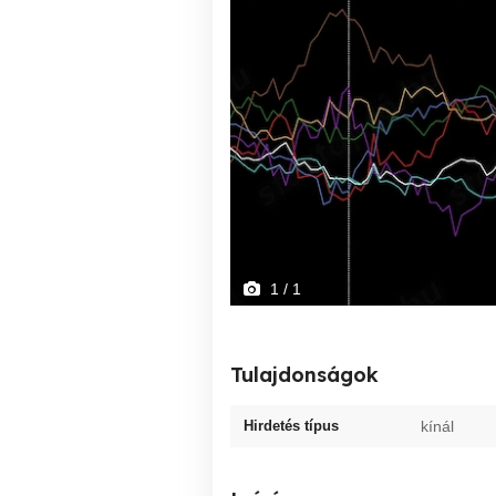
1
/ 1
Tulajdonságok
Hirdetés típus
kínál