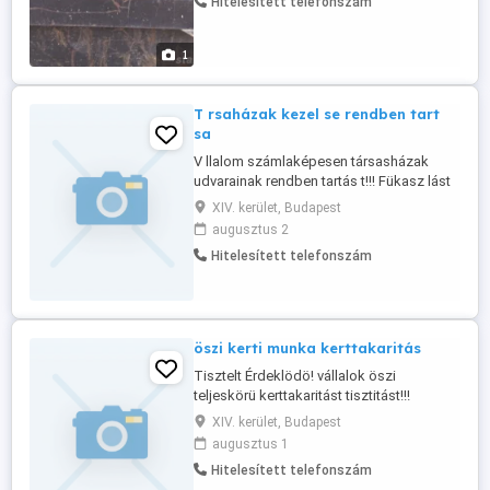
Hitelesített telefonszám
felszerelésemmel dolgozom!!!!! Kérem
keresenek bizalommal!! 06702207679
1
T rsaházak kezel se rendben tart
sa
V llalom számlaképesen társasházak
udvarainak rendben tartás t!!! Fükasz lást
fúnyir st f k bokrok söv nyek megnyirás t!!!
XIV. kerület, Budapest
Gyep szellöztet st,, Zöldhullad k elsz
augusztus 2
llitást!!! 06702207679
Hitelesített telefonszám
öszi kerti munka kerttakaritás
Tisztelt Érdeklödö! vállalok öszi
teljeskörü kerttakaritást tisztitást!!!
lombkorona megnyirását fák kivágását
XIV. kerület, Budapest
bokrok megnyirását!! lehulot lomb falevél
augusztus 1
ösze gyüjtését elszállitását!!! gyep
Hitelesített telefonszám
szellöztetést!! Kérem keressenek