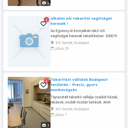
2025.Januártól továbbra is a ...
1
alkalmi női takarítói segítséget
1
keresek !
Az Egressy út környékén lakó női
segítséget keresek takarításban. 3000 ft
óra jelentkezés fotóval,rövid
XIV. kerület, Budapest
bemutatkozással
július 29
Takarítást vállalok Budapest
2
területén - Precíz, gyors
munkavégzés
Tapasztalt takarító vállalja családi házak,
lakások, irodák tisztán tartását. Amit
kínálok: Általános portalanítás,
XIV. kerület, Budapest
porszívózás, felmosás Konyha és
július 7
fürdőszoba fertőtlenítő takarítása
Ablaktisztítás, függönymosás Beköltözés
1
előtti vagy felújítás utáni nagytakarítás