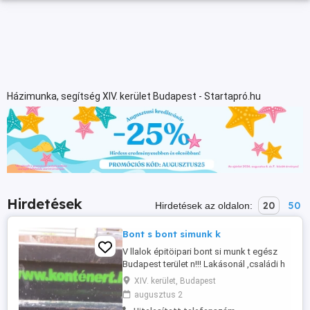
Házimunka, segítség XIV. kerület Budapest - Startapró.hu
Hirdetések
20
50
Hirdetések az oldalon:
Bont s bont simunk k
V llalok épitöipari bont si munk t egész
Budapest terület n!!! Lakásonál ,családi h
zaknál,V laszfalak bont sa, aljzatbeton
XIV. kerület, Budapest
bont sa, kerit s kocsibeállok elbont sa,
augusztus 2
kont ner megrak sa!! Saját