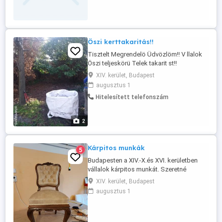
bizalommal!! a 06702207679 számon
Öszi kerttakaritás!!
Tisztelt Megrendelö Üdvözlöm!! V llalok
Öszi teljeskörü Telek takarit st!!
Zöldhullad k összegyüjt st,a lehullot falev
XIV. kerület, Budapest
l összegyüjt s t a földönlévö letört gak
augusztus 1
összegyüjt s t!!! Nagy teher autoval tört nö
Hitelesített telefonszám
elszállitását!! Ak r több sz z m3 tert is!! Eg
sz Budapest terület n!! s Budapest körzet
ben is!! ...
2
Kárpitos munkák
5
Budapesten a XIV.-X.és XVI. kerületben
vállalok kárpitos munkát. Szeretné
kedvenc vagy értékes bútorát felújíttatni?
XIV. kerület, Budapest
De más nem vállalja? Vállalom elsősorban
augusztus 1
székek fotelok kanapék kárpitozását, bőr
vagy szövettel való felújítását Fodrász
vagy kozmetikai székek áthúzását.