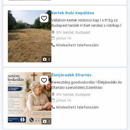
Rugalmas időbeosztás, korrekt óradíj ...
Kertek Robi kapálása
Vállalom kertek rotácios kap l s t!! Eg sz
Budapest terület n! Kert rendez s robikap l
s!! 06702207679
XIV. kerület, Budapest
június 16
Hitelesített telefonszám
1
Életjáradék Eltartás
Keresztény gondoskodás ! Életjáradéki és
Eltartási szerződést,Szentírási
parancsnak tekintjük az idősek
XIV. kerület, Budapest
tiszteletére és támogatására. Rendszeres
június 16
gyülekezetbe járó, rendezett hátterű ,hívő
Hitelesített telefonszám
családként Életjáradéki és egyben Tartási
szerződést kötnénk idős, egyedülálló
testvérrel Budapesten vagy környékén.
1
Krisztusi ...