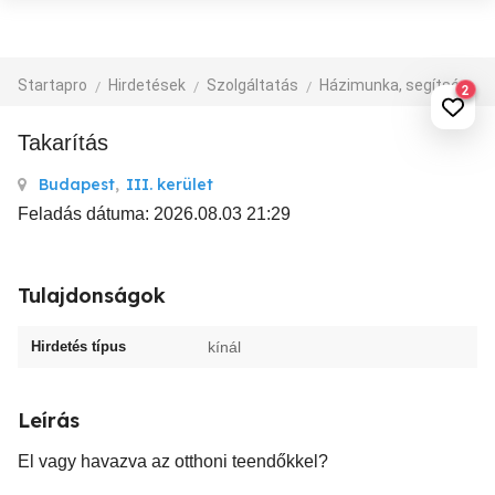
Startapro
Hirdetések
Szolgáltatás
Házimunka, segítség
2
Takarítás
Budapest
,
III. kerület
Feladás dátuma: 2026.08.03 21:29
Tulajdonságok
Hirdetés típus
kínál
Leírás
El vagy havazva az otthoni teendőkkel?