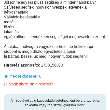
Jól jönne egy kis plusz segítség a mindennapokban?
Szívesen segítek, hogy könnyebbek legyenek a
hétköznapjaid!
Vállalok: bevásárlást
mosást
főzést
takarítást
egyéb otthoni teendőkben segítséget megbeszélés szerint.
Általában hétvégén vagyok elérhető, de hétköznapi
időpont is megoldható egyeztetés alapján.
Írj bátran, beszéljük meg, hogyan tudok segíteni!
Hirdetés azonosító
: 1783156073
Megtekintések:
0
Szabálytalan hirdetés?
A hirdetővel való kapcsolatfelvételhez lépj be startapró.hu
fiókodba vagy regisztrálj gyorsan most!