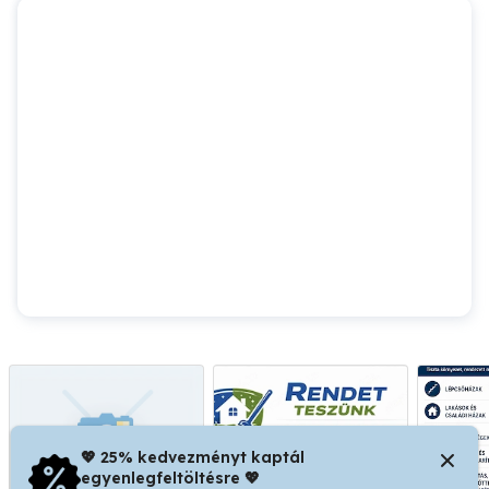
💖 25% kedvezményt kaptál
egyenlegfeltöltésre 💖