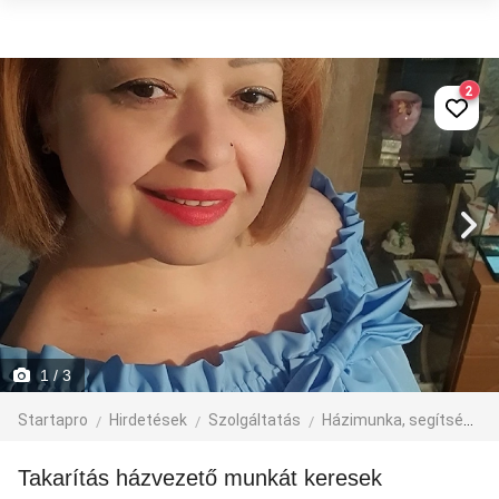
2
1
/ 3
Startapro
Hirdetések
Szolgáltatás
Házimunka, segítség
Takarítás házvezető munkát keresek