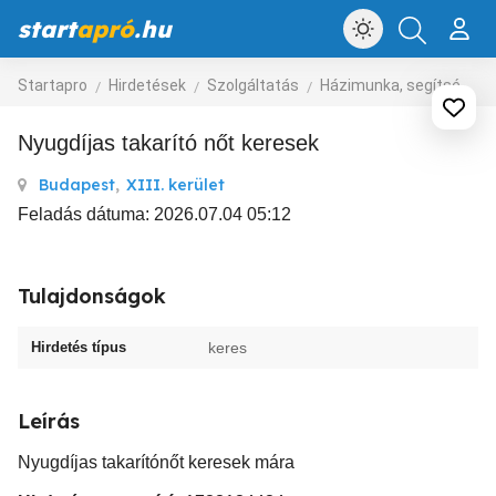
start
apró
.hu
Startapro
Hirdetések
Szolgáltatás
Házimunka, segítség
Nyugdíjas takarító nőt keresek
Budapest
,
XIII. kerület
Feladás dátuma: 2026.07.04 05:12
Tulajdonságok
Hirdetés típus
keres
Leírás
Nyugdíjas takarítónőt keresek mára