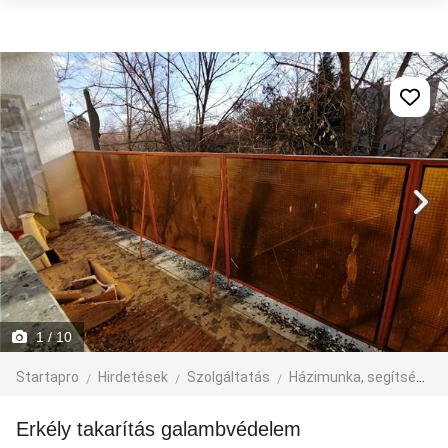
1
/ 10
Startapro
Hirdetések
Szolgáltatás
Házimunka, segítség
Erkély takarítás galambvédelem