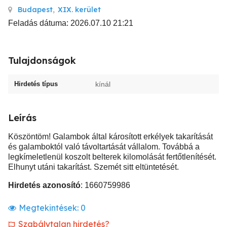
Budapest
,
XIX. kerület
Feladás dátuma: 2026.07.10 21:21
Tulajdonságok
Hirdetés típus
kínál
Leírás
Köszöntöm! Galambok által károsított erkélyek takarítását
és galamboktól való távoltartását vállalom. Továbbá a
legkímeletlenül koszolt belterek kilomolását fertőtlenítését.
Elhunyt utáni takarítást. Szemét sitt eltüntetését.
Hirdetés azonosító
: 1660759986
Megtekintések:
0
Szabálytalan hirdetés?