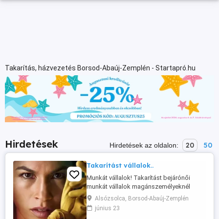
Takarítás, házvezetés Borsod-Abaúj-Zemplén - Startapró.hu
Hirdetések
20
50
Hirdetések az oldalon:
Takarítást vállalok..
Munkát vállalok! Takarítást bejárónői
munkát vállalok magánszemélyeknél
kisebb apartmanokban irodakban arabin
Alsózsolca, Borsod-Abaúj-Zemplén
lakásokban Heti i akár napi
június 23
rendszerességgel igény megbeszélés