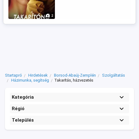
alapján. Rugalmas megbízható vagyok.
Borsod megyében élek. Telefonon keres!!
2
Startapró
Hirdetések
Borsod-Abaúj-Zemplén
Szolgáltatás
Házimunka, segítség
Takarítás, házvezetés
Kategória
Régió
Település