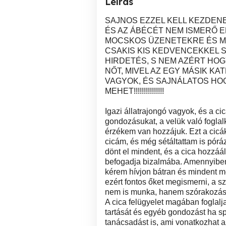
Leírás
SAJNOS EZZEL KELL KEZDEN
ÉS AZ ÁBÉCÉT NEM ISMERŐ E
MOCSKOS ÜZENETEKRE ÉS M
CSAKIS KIS KEDVENCEKKEL 
HIRDETÉS, S NEM AZÉRT HO
NŐT, MIVEL AZ EGY MÁSIK KAT
VAGYOK, ÉS SAJNÁLATOS HOG
MEHET!!!!!!!!!!!!!!!
Igazi állatrajongó vagyok, és a 
gondozásukat, a velük való foglalk
érzékem van hozzájuk. Ezt a cicák
cicám, és még sétáltattam is pórá
dönt el mindent, és a cica hozzáá
befogadja bizalmába. Amennyiben
kérem hívjon bátran és mindent m
ezért fontos őket megismerni, a s
nem is munka, hanem szórakozás is
A cica felügyelet magában foglalja
tartását és egyéb gondozást ha sp
tanácsadást is, ami vonatkozhat 