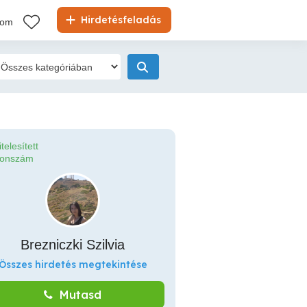
Hirdetésfeladás
kom
itelesített
fonszám
Brezniczki Szilvia
Összes hirdetés megtekintése
Mutasd