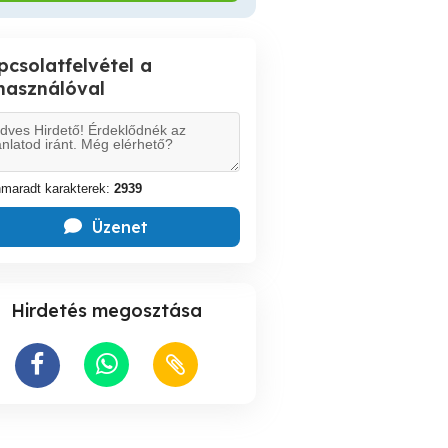
pcsolatfelvétel a
lhasználóval
maradt karakterek:
2939
Üzenet
Hirdetés megosztása