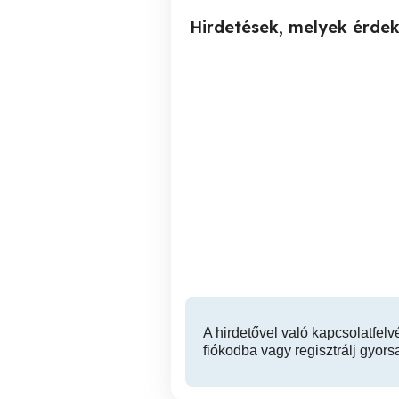
Hirdetések, melyek érde
Masszázs,
Takarító hölgyet keresek
egészségmegőrzés,
fájdalmak kezelése
IX. kerület
A hirdetővel való kapcsolatfelv
fiókodba vagy regisztrálj gyors