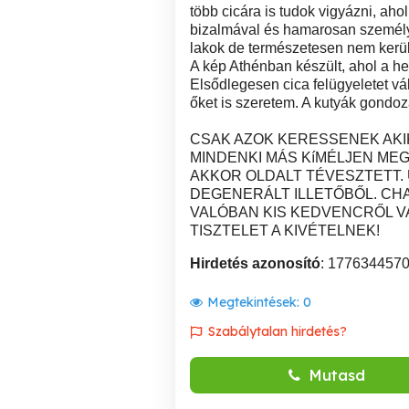
több cicára is tudok vigyázni, ah
bizalmával és hamarosan személye
lakok de természetesen nem kerüle
A kép Athénban készült, ahol a hel
Elsődlegesen cica felügyeletet vál
őket is szeretem. A kutyák gondozá
CSAK AZOK KERESSENEK AKI
MINDENKI MÁS KíMÉLJEN MEG
AKKOR OLDALT TÉVESZTETT. 
DEGENERÁLT ILLETŐBŐL. CHA
VALÓBAN KIS KEDVENCRŐL V
TISZTELET A KIVÉTELNEK!
Hirdetés azonosító
: 177634457
Megtekintések:
0
Szabálytalan hirdetés?
Mutasd