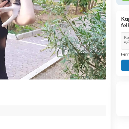
Ka
fe
Fenn