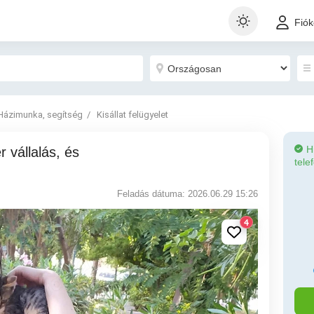
Fió
Házimunka, segítség
Kisállat felügyelet
H
tele
Feladás dátuma: 2026.06.29 15:26
4