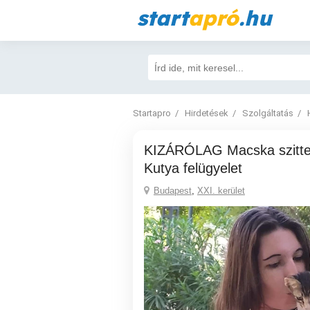
start
apró
.hu
Startapro
Hirdetések
Szolgáltatás
KIZÁRÓLAG Macska szitter vállalás, és
Kutya felügyelet
Budapest
,
XXI. kerület