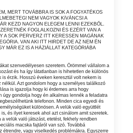
EM, MERT TOVÁBBRA IS SOK A FOGYATÉKOS
LMEBETEG! NEM VAGYOK KíVÁNCSI A
ÁR KEZD NAGYON ELEGEM LENNI EZEKBŐL.
SZERETNÉK FOGLALKOZNI ÉS EZÉRT VAN A
GY A SOK PERVERZ ITT KERESSEN MAGÁNAK
EGÓRIA. VAN AKI ITT HIRDET DE AZ NEM ÉN
Y MÁR EZ IS A HÁZIÁLLAT KATEGÓRIÁBA
cicákat szenvedélyesen szeretem. Örömmel vállalom a
ozást és ha így látatlanban is hihetetlen de különös
 is érzik. Hosszú éveken keresztül volt nekem is
z nélkül. Azt gondolom hogy a személyes találkozó
llása is igazolja hogy ki érdemes arra hogy
 úgy gondolja hogy én alkalmas lennék a feladatra
egbeszélhetünk telefonon. Minden cica egyedi és
zemélyiségüket különösen. A velük való együttlét
, és ilyet keresek ahol azt csinálom amit szeretek.
 a velük való játszást, etetést, fekhely rendben
eciális macska fajtáról van szó. Továbbá
az étrendre, vagy viselkedés problémákra. Egyszerre