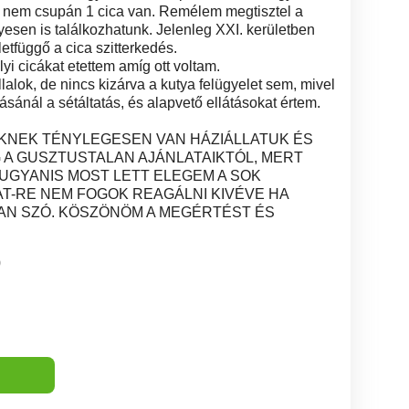
ol nem csupán 1 cica van. Remélem megtisztel a
sen is találkozhatunk. Jelenleg XXI. kerületben
tfüggő a cica szitterkedés.
yi cicákat etettem amíg ott voltam.
lalok, de nincs kizárva a kutya felügyelet sem, mivel
sánál a sétáltatás, és alapvető ellátásokat értem.
KNEK TÉNYLEGESEN VAN HÁZIÁLLATUK ÉS
 A GUSZTUSTALAN AJÁNLATAIKTÓL, MERT
UGYANIS MOST LETT ELEGEM A SOK
T-RE NEM FOGOK REAGÁLNI KIVÉVE HA
AN SZÓ. KÖSZÖNÖM A MEGÉRTÉST ÉS
0