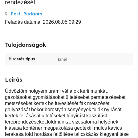
rendezését
Pest
,
Budaörs
Feladás dátuma: 2026.08.05 09:29
Tulajdonságok
Hirdetés típus
kínál
Leírás
Üdvözlöm hölgyem uram! vállalok kerti munkát.
gazolásokat gyomlálásokat ültetéseket permetezéseket
metszéseket kertek be füvesitését fák metszését
gallyazását bokor borostyán sönyények tuják nyirását
kertek fel ásását ültetéseket fűnyírást kaszálást
tereprendezéseket.földmunka: vizcsatorna helyének
kiásása konténer megpakolása geotextil mulcs kavics
lerakása föld hordása feltöltése talicskázás kiegyenlítése