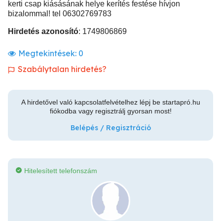
kerti csap kiásásának helye kerítés festése hívjon
bizalommal! tel 06302769783
Hirdetés azonosító
: 1749806869
Megtekintések:
0
Szabálytalan hirdetés?
A hirdetővel való kapcsolatfelvételhez lépj be startapró.hu
fiókodba vagy regisztrálj gyorsan most!
Belépés / Regisztráció
Hitelesített telefonszám