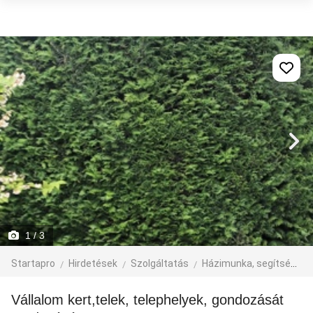
1
/ 3
Startapro
Hirdetések
Szolgáltatás
Házimunka, segítség
Vállalom kert,telek, telephelyek, gondozását