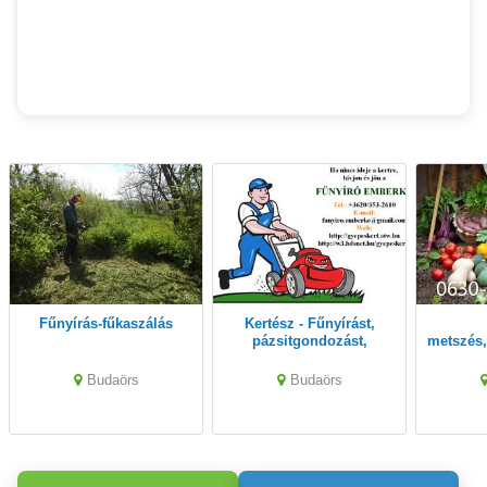
Fűnyírás-fűkaszálás
Kertész - Fűnyírást,
pázsitgondozást,
metszés,
kertfenntartást vállalok
kerti
Budaörs és környékén
B
Budaörs
Budaörs