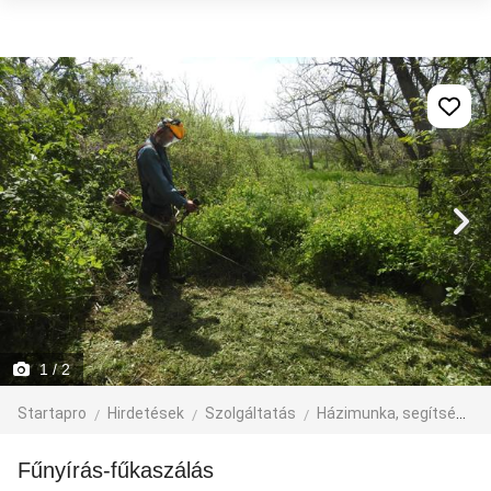
1
/ 2
Startapro
Hirdetések
Szolgáltatás
Házimunka, segítség
Fűnyírás-fűkaszálás