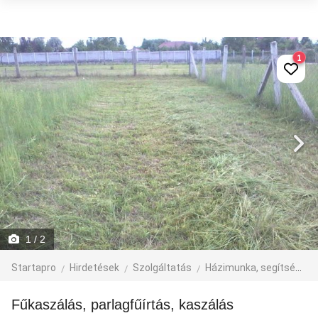
1
1
/ 2
Startapro
Hirdetések
Szolgáltatás
Házimunka, segítség
Fűkaszálás, parlagfűírtás, kaszálás