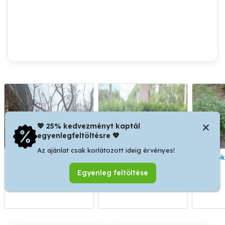
💖 25% kedvezményt kaptál
egyenlegfeltöltésre 💖
Az ajánlat csak korlátozott ideig érvényes!
Vállalok metszést
vállalom kert telek
Vállalo
permetezés kert ásást
rendezését gondózását
Egyenleg feltöltése
kerti munkát!
XXII. kerület
XVII. kerület