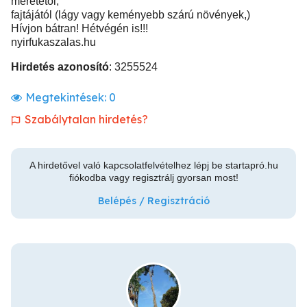
méretétől,
fajtájától (lágy vagy keményebb szárú növények,)
Hívjon bátran! Hétvégén is!!!
nyirfukaszalas.hu
Hirdetés azonosító
: 3255524
Megtekintések:
0
Szabálytalan hirdetés?
A hirdetővel való kapcsolatfelvételhez lépj be startapró.hu
fiókodba vagy regisztrálj gyorsan most!
Belépés / Regisztráció