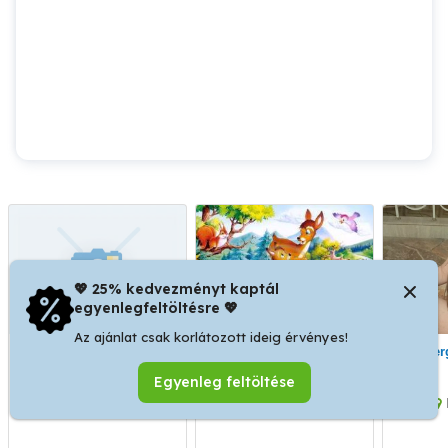
💖 25% kedvezményt kaptál
egyenlegfeltöltésre 💖
Az ajánlat csak korlátozott ideig érvényes!
Pótnagyit keresünk
Gyerekfelügyeletet
vállalok
Egyenleg feltöltése
Sopron
Sopronnémeti