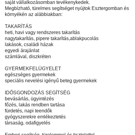
saját vállalkozásomban tevékenykedek.
Megbízható, türelmes segítséget nyújtok Esztergomban és
környékén az alábbiakban:
TAKARÍTÁS
heti, havi vagy rendszeres takarítás
nagytakarítás, pipere takarítás,ablakpucolás
lakások, családi házak
egyedi árajánlat
számlával, diszkréten
GYERMEKFELÜGYELET
egészséges gyermekek
speciális nevelési igényű beteg gyermekek
IDŐSGONDOZÁS SEGÍTSÉG
bevásárlás, ügyintézés
főzés, lakás rendben tartása
fürdetés, napi teendők
gyógyszerekre emlékeztetés
társaság, odafigyelés
Emberi segítség, türelemmel és tisztelettel