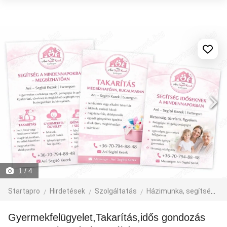
1
/ 4
Startapro
Hirdetések
Szolgáltatás
Házimunka, segítség
Gyermekfelügyelet,Takarítás,idős gondozás