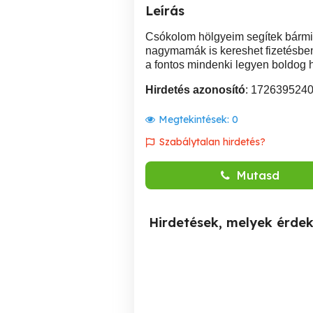
Leírás
Csókolom hölgyeim segítek bármib
nagymamák is kereshet fizetésben
a fontos mindenki legyen boldog hí
Hirdetés azonosító
: 172639524
Megtekintések:
0
Szabálytalan hirdetés?
Mutasd
Hirdetések, melyek érde