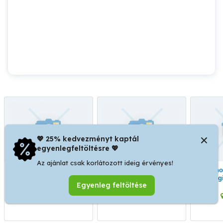
💖 25% kedvezményt kaptál
egyenlegfeltöltésre 💖
Az ajánlat csak korlátozott ideig érvényes!
Aktív nyugdíjas
Segítség idősebbeknek
Otthonban keresek
munkavállaló
kocsival Csepelen
seg
Egyenleg feltöltése
empat
Orosháza
XXI. kerület