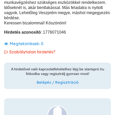
munkavégzéshez szükséges eszközökkel rendelkezem.
Időseknél is, akár bentlakással. Más feladatra is nyitott
vagyok. Lehetőleg Veszprém megye, máshol megegyezés
kérdése.
Keressen bizalommal! Köszönöm!
Hirdetés azonosító
: 1776071046
Megtekintések:
0
Szabálytalan hirdetés?
A hirdetővel való kapcsolatfelvételhez lépj be startapró.hu
fiókodba vagy regisztrálj gyorsan most!
Belépés / Regisztráció