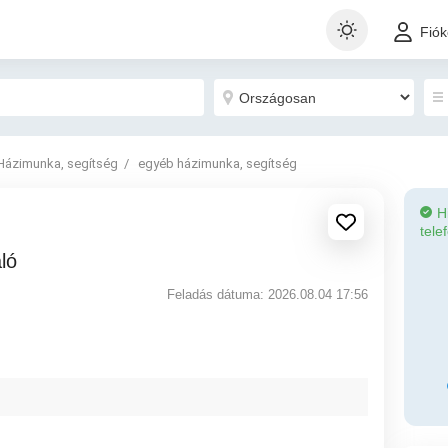
Fió
Házimunka, segítség
egyéb házimunka, segítség
H
tele
ló
Feladás dátuma: 2026.08.04 17:56