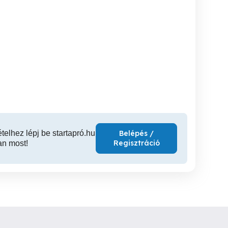
Otthonban keresek
Kárp
kocsival Csepelen
segitséget. Egy empatikus
hölgytöl.
XXI. kerület
Miskolc
XI
ételhez lépj be startapró.hu
Belépés /
Regisztráció
an most!