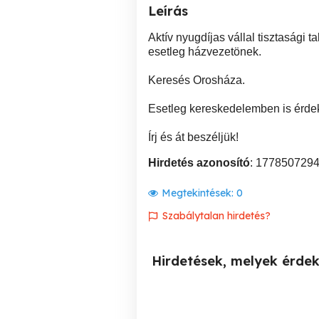
Leírás
Aktív nyugdíjas vállal tisztasági t
esetleg házvezetönek.
Keresés Orosháza.
Esetleg kereskedelemben is érde
Írj és át beszéljük!
Hirdetés azonosító
: 177850729
Megtekintések:
0
Szabálytalan hirdetés?
Hirdetések, melyek érde