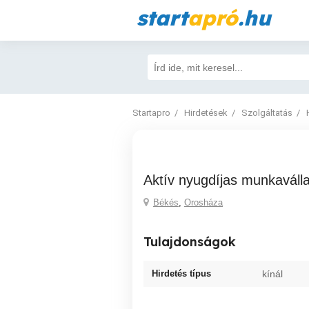
start
apró
.hu
Startapro
Hirdetések
Szolgáltatás
Aktív nyugdíjas munkaválla
Békés
,
Orosháza
Tulajdonságok
Hirdetés típus
kínál