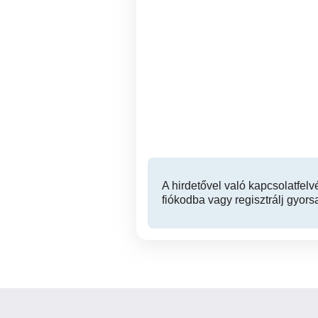
Koltozesnel rakodast
Segítség idősebbeknek
pakolast valalunk
Békéscsaba
A hirdetővel való kapcsolatfelv
fiókodba vagy regisztrálj gyors