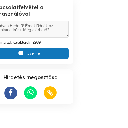
pcsolatfelvétel a
lhasználóval
maradt karakterek:
2939
Üzenet
Hirdetés megosztása