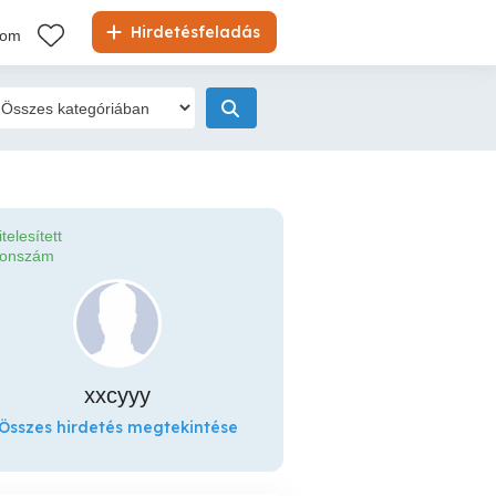
Hirdetésfeladás
kom
itelesített
fonszám
xxcyyy
Összes hirdetés megtekintése