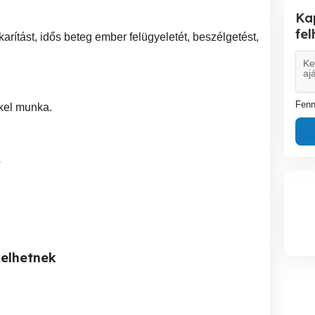
Ka
fe
akarítást, idős beteg ember felügyeletét, beszélgetést,
Fenn
kel munka.
4
kelhetnek