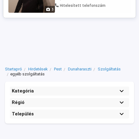
fogalmazok és menedzselem
Hitelesített telefonszám
tevékenységét a nap 24 órájában, hogy
3
Önnek csakis a szakmunkájával kelljen
foglalatoskodnia. Psáder Ákos business
manager okl. ...
Startapró
Hirdetések
Pest
Dunaharaszti
Szolgáltatás
egyéb szolgáltatás
Kategória
Régió
Település