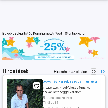
Egyéb szolgáltatás Dunaharaszti Pest - Startapró.hu
Hirdetések
20
50
Hirdetések az oldalon:
Udvar és kertek rendben tartása
Tisztelettel, megbízhatósággal és
szavahihetőséggel vállalom
szolgáltatásaimat udvaroknál, házaknál
Dunaharaszti, Pest
és közületek tulajdonosainak részére. A
július 15
ház körüli környezetét rendben tartom,