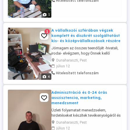
Hitelesített telefonszám
házi állatait elintézem, hogy Önnek
kevesebb teendője maradjon miután
végzett a napi munkájával és hazatér
1
megpihenni. Munkadíjam ...
A vállalkozói szférában végzek
1
komplett és diszkrét szolgáltatást
kis- és középvállalkozások részére
Jómagam az összes teendőjét -hivatali,
irodai- elvégzem, hogy Önnek kellő
energiája maradjon a szakmunkájával
Dunaharaszti, Pest
foglalkozni. Segítek Önnek, hogy a
július 12
vállalkozásának arculata és a papírmunka
Hitelesített telefonszám
naprakész legyen. Szolgáltatásaimat
4
több éves szakmai tapasztalat igazolja és
ezek jól felépített, működő kapcsolatok.
Kérésre ...
Adminisztráció és 0-24 órás
asszisztencia, marketing,
menedzsment
Üzleti folyamatait menedzselem,
hirdetéseket készítek tevékenységéről és
adok fel (online és offline). Munkájával
Dunaharaszti, Pest
kapcsolatos szerződéseket, árajánlatot
július 12