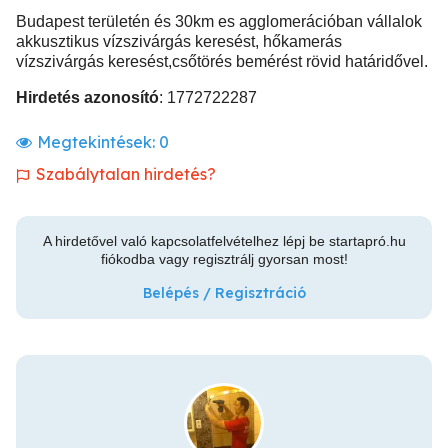
Budapest területén és 30km es agglomerációban vállalok
akkusztikus vízszivárgás keresést, hőkamerás
vízszivárgás keresést,csőtörés bemérést rövid határidővel.
Hirdetés azonosító
: 1772722287
Megtekintések:
0
Szabálytalan hirdetés?
A hirdetővel való kapcsolatfelvételhez lépj be startapró.hu
fiókodba vagy regisztrálj gyorsan most!
Belépés / Regisztráció