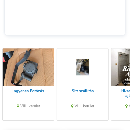
Ingyenes Fotózás
sitt szállítás
Hi-sec biztonsági
aj
VIII. kerület
VIII. kerület