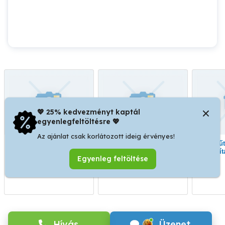
💖 25% kedvezményt kaptál
egyenlegfeltöltésre 💖
Az ajánlat csak korlátozott ideig érvényes!
Vegyszeres
Ócsán padlófűtés
Fűtésrendszer
fűtésrendszer átmosás,
tisztítás,padlófűtés
tisztí
Egyenleg feltöltése
padlófűtés mosás Ócsán
átmosás,fűtésrendszer
padló
06309389713.
mosás 06309389713
gé
Ócsa
Ócsa
0
Hívás
Üzenet