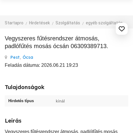
Startapro
Hirdetések
Szolgáltatás
egyéb szolgáltatás
Vegyszeres fűtésrendszer átmosás,
padlófűtés mosás ócsán 06309389713.
Pest
,
Ócsa
Feladás dátuma: 2026.06.21 19:23
Tulajdonságok
Hirdetés típus
kínál
Leírás
Vegyszeres fűtésrendszer átmosás, padlófűtés mosás