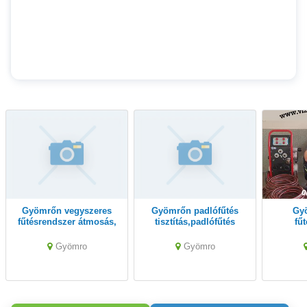
Gyömrőn vegyszeres
Gyömrőn padlófűtés
Gyömrőn gépi
fűtésrendszer átmosás,
tisztítás,padlófűtés
fű
padlófűtés mosás
átmosás,fűtésrendszer
tisztítás
06309389713.
mosás 06309389713
géppe
Gyömro
Gyömro