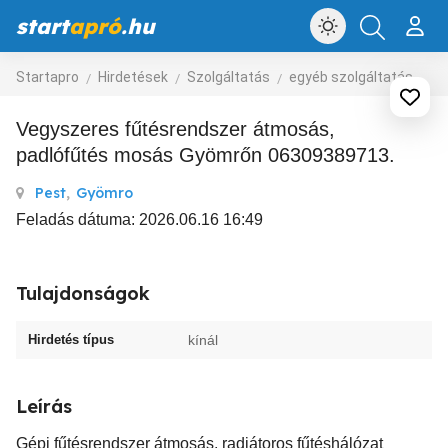
start
apró
.hu
Startapro
Hirdetések
Szolgáltatás
egyéb szolgáltatás
Vegyszeres fűtésrendszer átmosás,
padlófűtés mosás Gyömrőn 06309389713.
Pest
,
Gyömro
Feladás dátuma: 2026.06.16 16:49
Tulajdonságok
Hirdetés típus
kínál
Leírás
Gépi fűtésrendszer átmosás, radiátoros fűtéshálózat