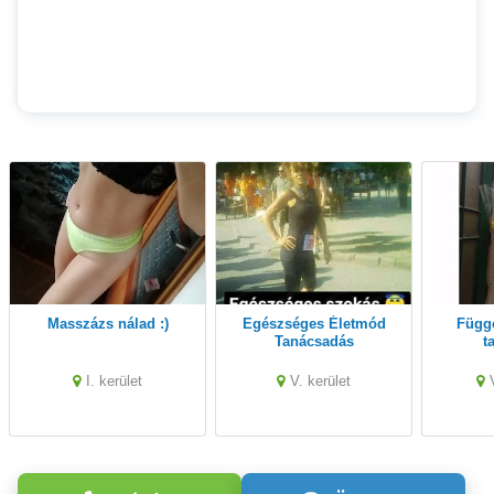
Masszázs nálad :)
Egészséges Életmód
Független ingatlan
Tanácsadás
t
Várom.hivasod !!
I. kerület
V. kerület