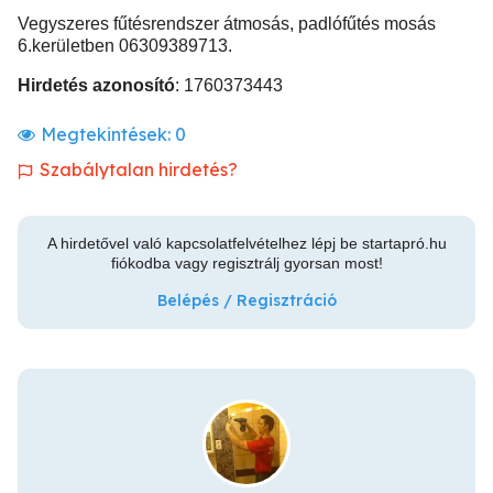
Vegyszeres fűtésrendszer átmosás, padlófűtés mosás
6.kerületben 06309389713.
Hirdetés azonosító
: 1760373443
Megtekintések:
0
Szabálytalan hirdetés?
A hirdetővel való kapcsolatfelvételhez lépj be startapró.hu
fiókodba vagy regisztrálj gyorsan most!
Belépés / Regisztráció