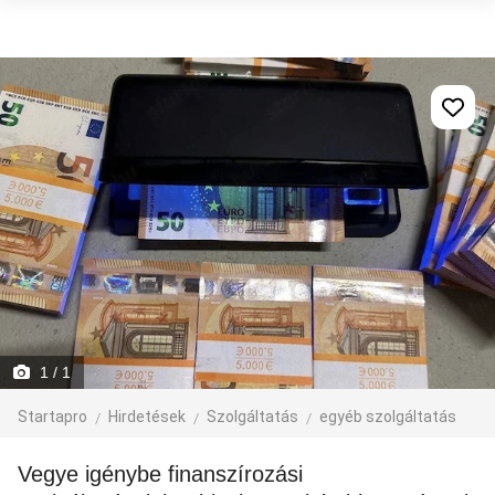
1
/ 1
Startapro
Hirdetések
Szolgáltatás
egyéb szolgáltatás
Vegye igénybe finanszírozási