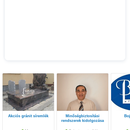
Akciós gránit síremlék
Minőségbiztosítási
B
rendszerek kidolgozása
és felkészítés
tanúsításra.