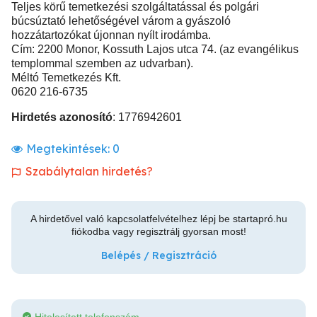
Teljes körű temetkezési szolgáltatással és polgári
búcsúztató lehetőségével várom a gyászoló
hozzátartozókat újonnan nyílt irodámba.
Cím: 2200 Monor, Kossuth Lajos utca 74. (az evangélikus
templommal szemben az udvarban).
Méltó Temetkezés Kft.
0620 216-6735
Hirdetés azonosító
: 1776942601
Megtekintések:
0
Szabálytalan hirdetés?
A hirdetővel való kapcsolatfelvételhez lépj be startapró.hu
fiókodba vagy regisztrálj gyorsan most!
Belépés / Regisztráció