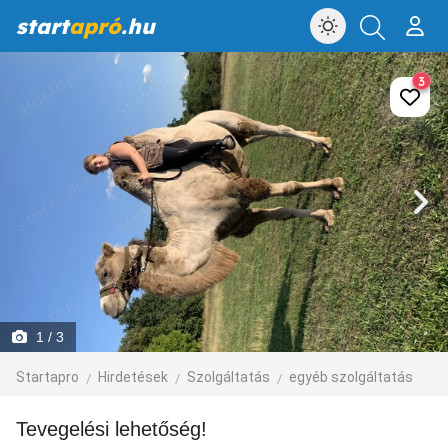
start
apró
.hu
3
1
/ 3
Startapro
Hirdetések
Szolgáltatás
egyéb szolgáltatás
Tevegelési lehetőség!