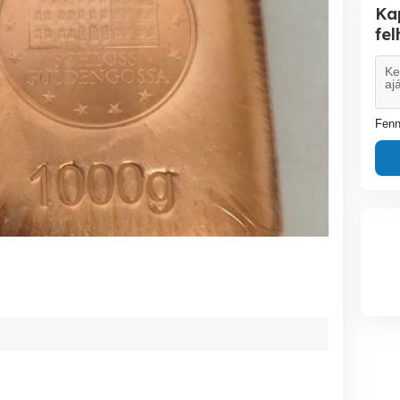
Ka
fe
Fenn