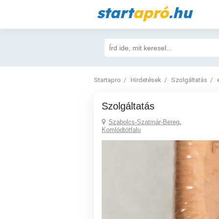
start
apró
.hu
Startapro
Hirdetések
Szolgáltatás
szolgáltatás
Szabolcs-Szatmár-Bereg
,
Komlódtótfalu