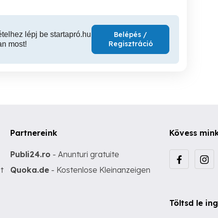
ételhez lépj be startapró.hu
Belépés /
Regisztráció
an most!
Partnereink
Kövess min
Publi24.ro
- Anunturi gratuite
t
Quoka.de
- Kostenlose Kleinanzeigen
Töltsd le i