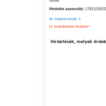
Gmail:
Hirdetés azonosító
: 178153281
Megtekintések:
0
Szabálytalan hirdetés?
Hirdetések, melyek érde
Segítsünk egymáson
d
Komlódtótfalu