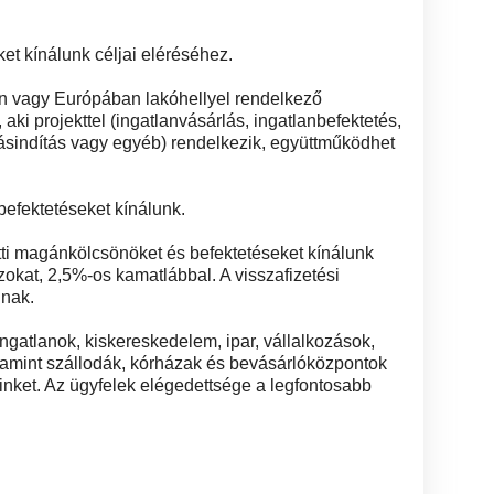
ket kínálunk céljai eléréséhez.
n vagy Európában lakóhellyel rendelkező
ki projekttel (ingatlanvásárlás, ingatlanbefektetés,
ásindítás vagy egyéb) rendelkezik, együttműködhet
befektetéseket kínálunk.
tti magánkölcsönöket és befektetéseket kínálunk
azokat, 2,5%-os kamatlábbal. A visszafizetési
gnak.
ngatlanok, kiskereskedelem, ipar, vállalkozások,
valamint szállodák, kórházak és bevásárlóközpontok
einket. Az ügyfelek elégedettsége a legfontosabb