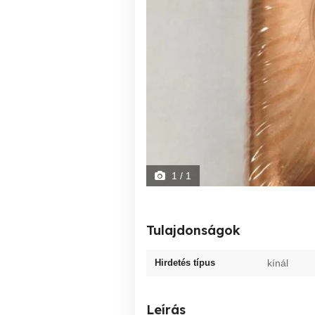
1
/ 1
Tulajdonságok
Hirdetés típus
kínál
Leírás