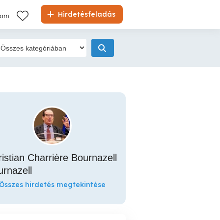
Hirdetésfeladás
kom
istian Charrière Bournazell
rnazell
Összes hirdetés megtekintése