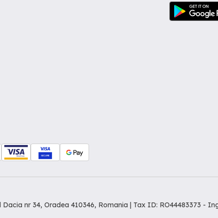
dul Dacia nr 34, Oradea 410346, Romania | Tax ID: RO44483373 -
In