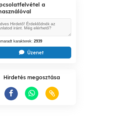
pcsolatfelvétel a
lhasználóval
maradt karakterek:
2939
Üzenet
Hirdetés megosztása