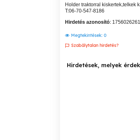
Holder traktorral kiskertek,telkek
T:06-70-547-8186
Hirdetés azonosító
: 175602626
Megtekintések:
0
Szabálytalan hirdetés?
Hirdetések, melyek érde
Vőfély, esküvő szervezés
Gy
sz
Kecskemét