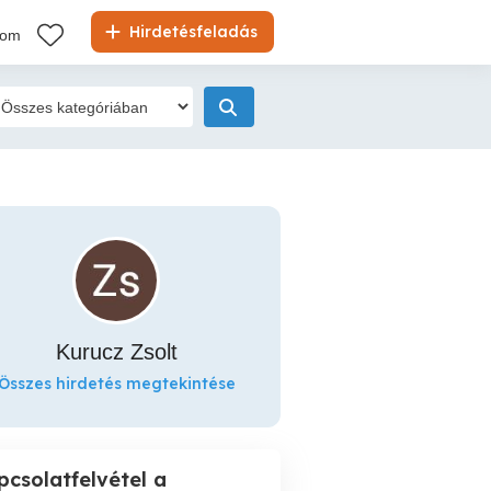
Hirdetésfeladás
kom
Kurucz Zsolt
Összes hirdetés megtekintése
pcsolatfelvétel a