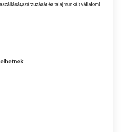
 kaszállását,szárzuzását és talajmunkáit vállalom!
1
kelhetnek
ermek és ifjúsági
Sofőr szolgalat,
Árok
ellemi-lelki tanácsadás
autovezetes
Kecskemét
Kecskemét
Ki