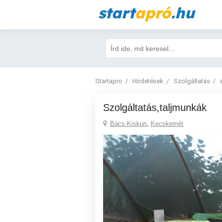
start
apró
.hu
Startapro
Hirdetések
Szolgáltatás
szolgáltatás,taljmunkák
Bács-Kiskun
,
Kecskemét