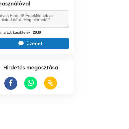
lhasználóval
maradt karakterek:
2939
Üzenet
Hirdetés megosztása