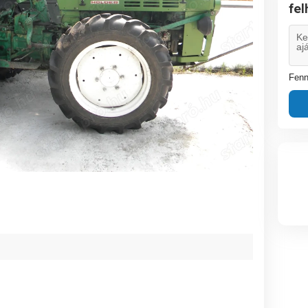
fe
Fenn