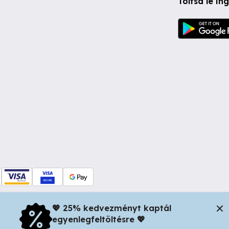
Töltsd le i
💖 25% kedvezményt kaptál
egyenlegfeltöltésre 💖