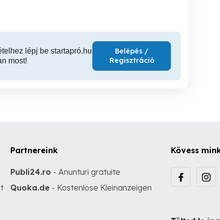
ételhez lépj be startapró.hu
Belépés /
Regisztráció
an most!
Partnereink
Kövess min
Publi24.ro
- Anunturi gratuite
t
Quoka.de
- Kostenlose Kleinanzeigen