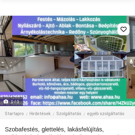
1
/ 1
Startapro
Hirdetések
Szolgáltatás
egyéb szolgáltatás
Szobafestés, glettelés, lakásfelújítás,