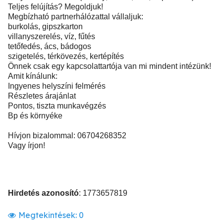
Teljes felújítás? Megoldjuk!
Megbízható partnerhálózattal vállaljuk:
burkolás, gipszkarton
villanyszerelés, víz, fűtés
tetőfedés, ács, bádogos
szigetelés, térkövezés, kertépítés
Önnek csak egy kapcsolattartója van mi mindent intézünk!
Amit kínálunk:
Ingyenes helyszíni felmérés
Részletes árajánlat
Pontos, tiszta munkavégzés
Bp és környéke
Hívjon bizalommal: 06704268352
Vagy írjon!
Hirdetés azonosító
: 1773657819
Megtekintések:
0