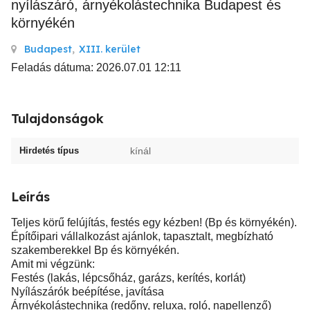
nyílászáró, árnyékolástechnika Budapest és
környékén
Budapest
,
XIII. kerület
Feladás dátuma: 2026.07.01 12:11
Tulajdonságok
Hirdetés típus
kínál
Leírás
Teljes körű felújítás, festés egy kézben! (Bp és környékén).
Építőipari vállalkozást ajánlok, tapasztalt, megbízható
szakemberekkel Bp és környékén.
Amit mi végzünk:
Festés (lakás, lépcsőház, garázs, kerítés, korlát)
Nyílászárók beépítése, javítása
Árnyékolástechnika (redőny, reluxa, roló, napellenző)