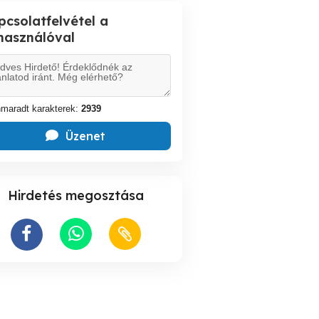
pcsolatfelvétel a
lhasználóval
maradt karakterek:
2939
Üzenet
Hirdetés megosztása