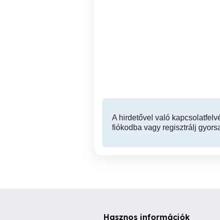
Taxi Százhalombatta Taxi
Emelőkosaras autó bérlés
Érd-Rendelés 6 személlyel
K
is!
Százhalombatta
A hirdetővel való kapcsolatfelv
fiókodba vagy regisztrálj gyors
Hasznos információk