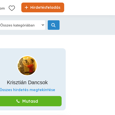
Hirdetésfeladás
kom
Krisztián Dancsok
Összes hirdetés megtekintése
Mutasd