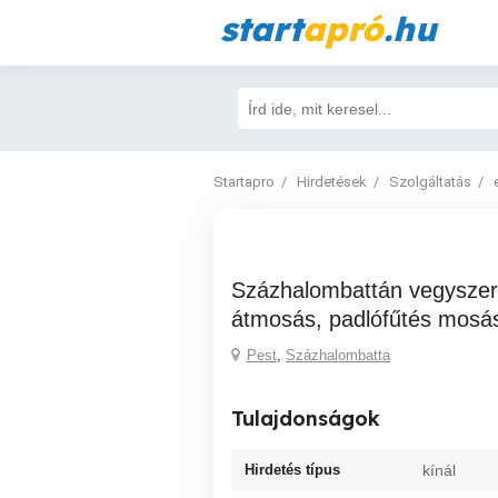
start
apró
.hu
Startapro
Hirdetések
Szolgáltatás
Százhalombattán vegyszeres fűtésrendszer
átmosás, padlófűtés mosá
Pest
,
Százhalombatta
Tulajdonságok
Hirdetés típus
kínál