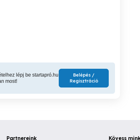
Emelőkosaras autó bérlés
Aszfalto
ecskemét környékén
Cegléd környékén
Törtel
Cegléd
Bi
ételhez lépj be startapró.hu
Belépés /
Regisztráció
an most!
Partnereink
Kövess min