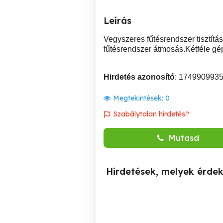
Leírás
Vegyszeres fűtésrendszer tisztít
fűtésrendszer átmosás.Kétféle gép
Hirdetés azonosító
: 174990993
Megtekintések:
0
Szabálytalan hirdetés?
Mutasd
Hirdetések, melyek érde