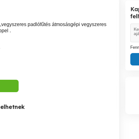
Ka
fe
ás,vegyszeres padlófűtés átmosásgépi vegyszeres
pel .
Fenn
5
kelhetnek