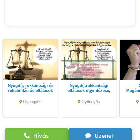
Nyugdíj, rokkantsági és
Nyugdíj,rokkantsági
Sko
rehabilitációs ellátások
ellátások ügyintézése,
Magán
ügyintézése, tanácsadás
tanácsadás
Gyöngyös
Gyöngyös
Hívás
Üzenet