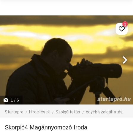
1
1
/ 6
Startapro
Hirdetések
Szolgáltatás
egyéb szolgáltatás
Skorpió4 Magánnyomozó Iroda