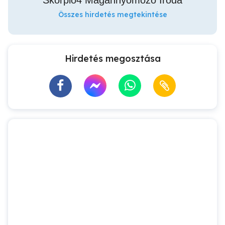
Skorpió4 Magánnyomozó Iroda
Összes hirdetés megtekintése
Hirdetés megosztása