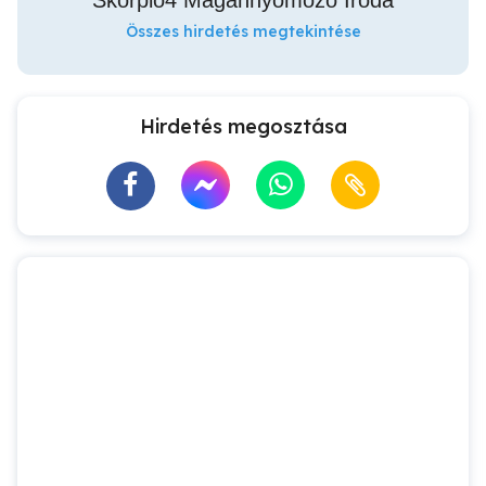
Skorpió4 Magánnyomozó Iroda
Összes hirdetés megtekintése
Hirdetés megosztása