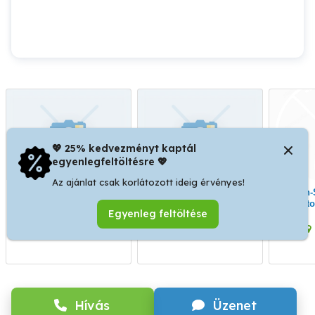
💖 25% kedvezményt kaptál
egyenlegfeltöltésre 💖
Az ajánlat csak korlátozott ideig érvényes!
Magán hitelezőt keresek
Vácon vegyszeres
Non-Stop Mosoda
fűtésrendszer
Biato
Egyenleg feltöltése
átmosás,vegyszeres
akcióva
padlófűtés tisztítása
pluszPe
Vác
Vác
06309389713
mosóg
Hívás
Üzenet