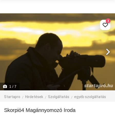
3
1
/ 7
Startapro
Hirdetések
Szolgáltatás
egyéb szolgáltatás
Skorpió4 Magánnyomozó Iroda