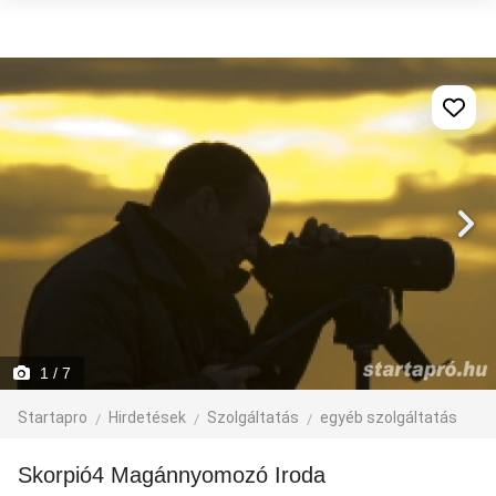
1
/ 7
Startapro
Hirdetések
Szolgáltatás
egyéb szolgáltatás
Skorpió4 Magánnyomozó Iroda