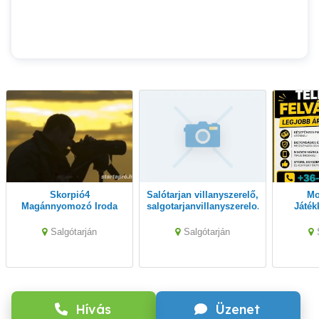
Skorpió4
Salótarjan villanyszerelő,
Mobiltelefon-
Magánnyomozó Iroda
salgotarjanvillanyszerelo.hu
Játék
felvásá
korrekt k
Salgótarján
Salgótarján
ig! M
Hívás
Üzenet