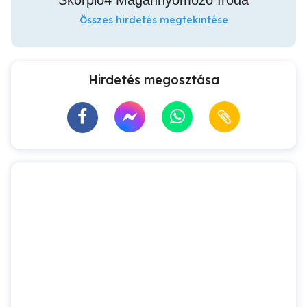
Skorpió4 Magánnyomozó Iroda
Összes hirdetés megtekintése
Hirdetés megosztása