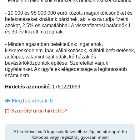
- Pénzintézetként kölcsönöket és befektetéseket kínálunk.
- 10 000 és 95 000 000 euró közötti magánkölcsönöket és
befektetéseket kínálunk bárkinek, aki vissza tudja fizetni
azokat, 2,5%-os kamatlábbal. A visszafizetési határidők 1
és 30 év között mozognak.
- Minden ágazatban befektetünk: ingatlanok,
kiskereskedelem, ipar, vállalkozások, külföldi befektetések,
autóipar, valamint szállodák, kórházak és
bevásárlóközpontok építése. Szeretettel várjuk
ügyfeleinket. Az ügyfelek elégedettsége a legfontosabb
számunkra.
Hirdetés azonosító
: 1781221899
Megtekintések:
0
Szabálytalan hirdetés?
A hirdetővel való kapcsolatfelvételhez lépj be startapró.hu
fiókodba vagy regisztrálj gyorsan most!