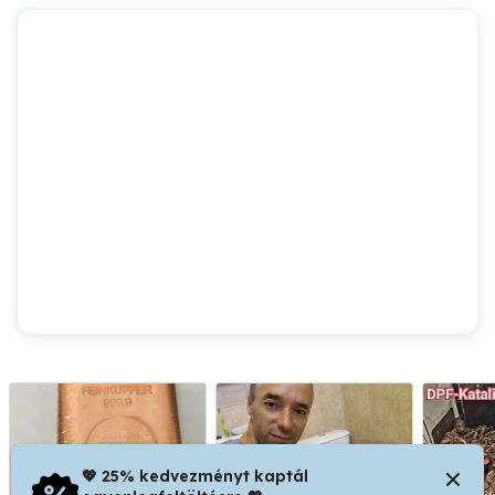
💖 25% kedvezményt kaptál