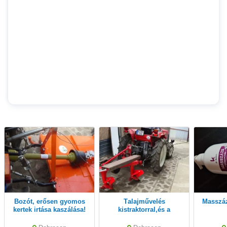
Bozót, erősen gyomos
Talajművelés
Massz
kertek irtása kaszálása!
kistraktorral,és a
hozzávaló munkagép
eszközeivel!