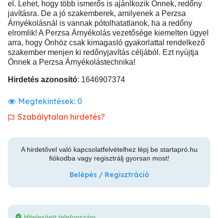
el. Lehet, hogy több ismerős is ajánlkozik Önnek, redőny
javításra. De a jó szakemberek, amilyenek a Perzsa
Árnyékolásnál is vannak pótolhatatlanok, ha a redőny
elromlik! A Perzsa Árnyékolás vezetősége kiemelten ügyel
arra, hogy Önhöz csak kimagasló gyakorlattal rendelkező
szakember menjen ki redőnyjavítás céljából. Ezt nyújtja
Önnek a Perzsa Árnyékolástechnika!
Hirdetés azonosító
: 1646907374
Megtekintések:
0
Szabálytalan hirdetés?
A hirdetővel való kapcsolatfelvételhez lépj be startapró.hu
fiókodba vagy regisztrálj gyorsan most!
Belépés / Regisztráció
Hitelesített telefonszám