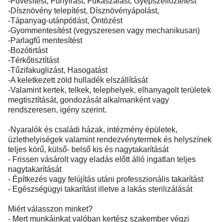
-Füvesítést, Fűnyírást, Fűkaszálást, Gyepszellőztetést
-Dísznövény telepítést, Dísznövényápolást,
-Tápanyag-utánpótlást, Öntözést
-Gyommentesítést (vegyszeresen vagy mechanikusan)
-Parlagfű mentesítést
-Bozótirtást
-Térkőtisztítást
-Tűzifakuglizást, Hasogatást
-A keletkezett zöld hulladék elszállítását
-Valamint kertek, telkek, telephelyek, elhanyagolt területek
megtisztítását, gondozását alkalmanként vagy
rendszeresen, igény szerint.
-Nyaralók és családi házak, intézmény épületek,
üzlethelyiségek valamint rendezvénytermek és helyszínek
teljes körű, külső- belső kis és nagytakarítását
- Frissen vásárolt vagy eladás előtt álló ingatlan teljes
nagytakarítását
- Építkezés vagy felújítás utáni professzionális takarítást
- Egészségügyi takarítást illetve a lakás sterilizálását
Miért válasszon minket?
- Mert munkáinkat valóban kertész szakember végzi