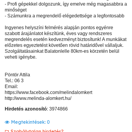
- Profi gépekkel dolgozunk, így emelve még magasabbra a
minőséget
- Számunkra a megrendelő elégedettsége a legfontosabb
Ingyenes helyszíni felmérés alapján pontos egyénre
szabott árajánlatot készítünk, éves vagy rendszeres
megrendelés esetén kedvezményt biztosítunk! A munkákat
előzetes egyeztetést követően rövid határidővel vállaljuk.
Szolgáltatásainkat Balatonlelle 80km-es körzetén belül
veheti igénybe.
Pöntör Attila
Tel.: 06 3
Email:
https://www.facebook.com/melindalomkert
http://www.melinda-alomkert.hu/
Hirdetés azonosító
: 3974866
Megtekintések:
0
Szabálytalan hirdetés?