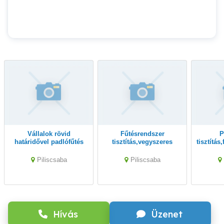
Vállalok rövid
Fűtésrendszer
Padlófűtés
határidővel padlófűtés
tisztítás,vegyszeres
tisztítá
átmosást fűtésrendszer
padlófűtés tisztítás
tisztí
tisztítást géppel
géppel Piliscsabán
06
Piliscsaba
Piliscsaba
Pilssabán
0630938971
Hívás
Üzenet