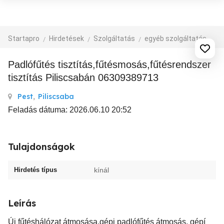
Startapro
Hirdetések
Szolgáltatás
egyéb szolgáltatás
Padlófűtés tisztítás,fűtésmosás,fűtésrendszer
tisztítás Piliscsabán 06309389713
Pest
,
Piliscsaba
Feladás dátuma: 2026.06.10 20:52
Tulajdonságok
Hirdetés típus
kínál
Leírás
Új fűtéshálózat átmosása,gépi padlófűtés átmosás, gépí