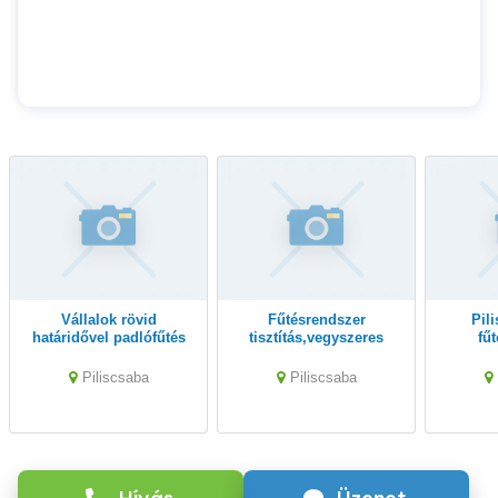
Vállalok rövid
Fűtésrendszer
Pilissabán gépi
határidővel padlófűtés
tisztítás,vegyszeres
fű
átmosást fűtésrendszer
padlófűtés tisztítás
tisztítás
tisztítást géppel
géppel Piliscsabán
géppe
Piliscsaba
Piliscsaba
Pilssabán
0630938971