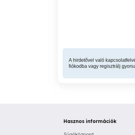
Vízszivárgás csőtörés
Nagykovácsi vegyszeres
bemérés, akkusztikus és
hőkamerás vizsgálattal
Nagykovácsi 06309389713.
Nagykovácsi
A hirdetővel való kapcsolatfelv
fiókodba vagy regisztrálj gyors
Hasznos információk
Súgóközpont