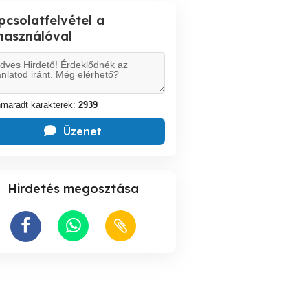
pcsolatfelvétel a
lhasználóval
maradt karakterek:
2939
Üzenet
Hirdetés megosztása