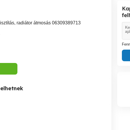
Ka
fe
tisztítás, radiátor átmosás 06309389713
1
Fenn
kelhetnek