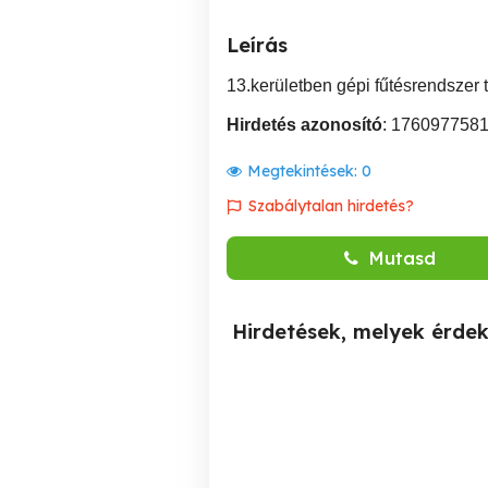
Leírás
13.kerületben gépi fűtésrendszer 
Hirdetés azonosító
: 176097758
Megtekintések:
0
Szabálytalan hirdetés?
Mutasd
Hirdetések, melyek érde