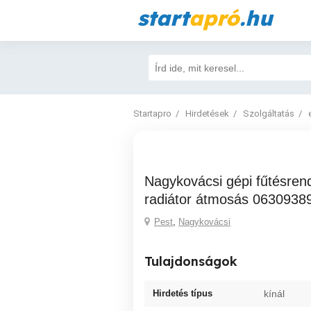
start
apró
.hu
Startapro
Hirdetések
Szolgáltatás
Nagykovácsi gépi fűtésrendszer tisztítás,
radiátor átmosás 0630938
Pest
,
Nagykovácsi
Tulajdonságok
Hirdetés típus
kínál