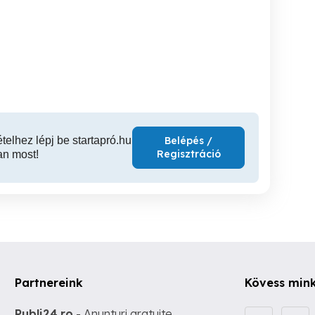
Aszfaltozás,Budakeszi !
Aszfaltozá
fűtésrendszer
átmosás,vegyszeres
padlófűtés tisztítása
Nagykovácsi
Budakeszi
06309389713
ételhez lépj be startapró.hu
Belépés /
Regisztráció
an most!
Partnereink
Kövess min
Publi24.ro
- Anunturi gratuite