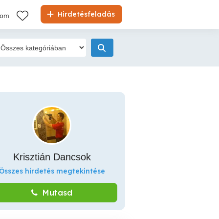
Hirdetésfeladás
kom
Krisztián Dancsok
Összes hirdetés megtekintése
Mutasd