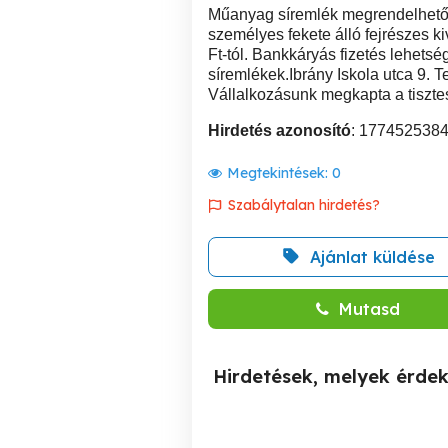
Műanyag síremlék megrendelhető. 
személyes fekete álló fejrészes k
Ft-tól. Bankkáryás fizetés lehets
síremlékek.Ibrány Iskola utca 9.
Vállalkozásunk megkapta a tisztes
Hirdetés azonosító
: 177452538
Megtekintések:
0
Szabálytalan hirdetés?
Ajánlat küldése
Mutasd
Hirdetések, melyek érde