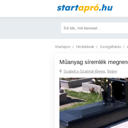
start
apró
.hu
Startapro
Hirdetések
Szolgáltatás
Műanyag síremlék megren
Szabolcs-Szatmár-Bereg
,
Ibrány