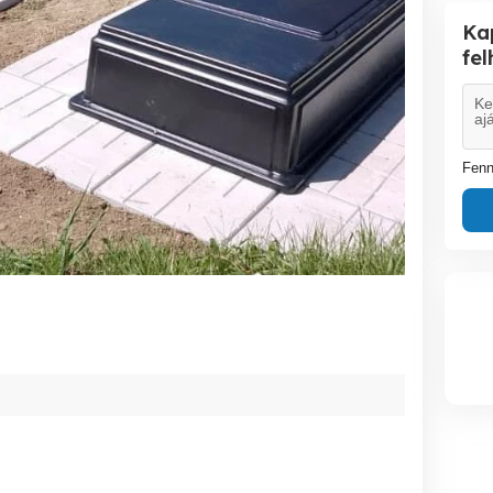
Ka
fe
Fenn