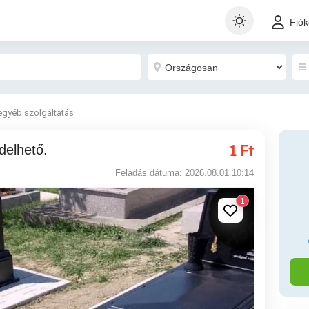
Fió
egyéb szolgáltatás
1
Ft
delhető.
Feladás dátuma: 2026.08.01 10:14
1