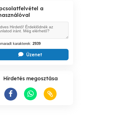
pcsolatfelvétel a
lhasználóval
maradt karakterek:
2939
Üzenet
Hirdetés megosztása