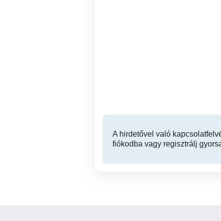
Duguláselháritás fix
Részecskeszűrő
árakon! Kamerás csatorna
K
vizsgálat! 0-24
Nagykálló
A hirdetővel való kapcsolatfelv
fiókodba vagy regisztrálj gyors