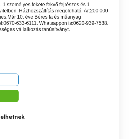
1 személyes fekete fekvő fejrészes és 1
ivitelben. Házhozszállítás megoldható. Ár:200.000
éges.Már 10. éve Béres fa és műanyag
 Tel:0670-633-6111. Whatsappon is:0620-939-7538.
séges vállalkozás tanúsítványt.
4
kelhetnek