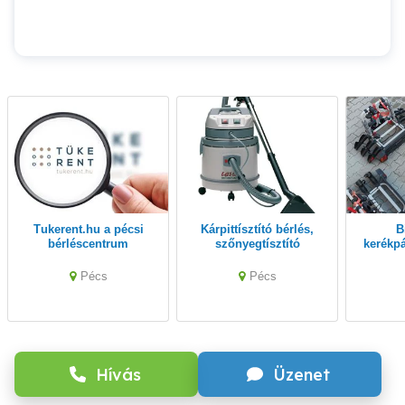
Tukerent.hu a pécsi
Kárpittísztító bérlés,
Biciklitartó
bérléscentrum
szőnyegtísztító
kerékpá
kölcsönzés Pécs.
kölcsön
Pécs
Pécs
Hívás
Üzenet