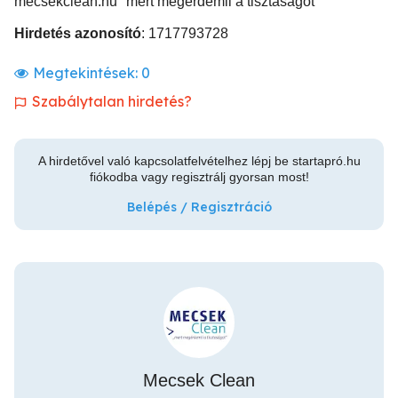
mecsekclean.hu "mert megérdemli a tisztaságot"
Hirdetés azonosító
: 1717793728
Megtekintések:
0
Szabálytalan hirdetés?
A hirdetővel való kapcsolatfelvételhez lépj be startapró.hu
fiókodba vagy regisztrálj gyorsan most!
Belépés / Regisztráció
Mecsek Clean