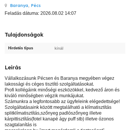
Baranya
,
Pécs
Feladás dátuma: 2026.08.02 14:07
Tulajdonságok
Hirdetés típus
kínál
Leírás
Vállalkozásunk Pécsen és Baranya megyében végez
lakossági és céges tisztító szolgáltatásokat.
Profi kollégáink minőségi eszközökkel, kedvező áron és
kiváló minőségben végzik munkájukat.
Számunkra a legfontosabb az ügyfeleink elégedettsége!
Szolgáltatásaink között megtalálható a klímatisztítás
splitklímatisztítás,szőnyeg padlószőnyeg illetve
kárpittisztítás(fotel kanapé ágy puff stb) illetve ózonos
szagtalanítás is