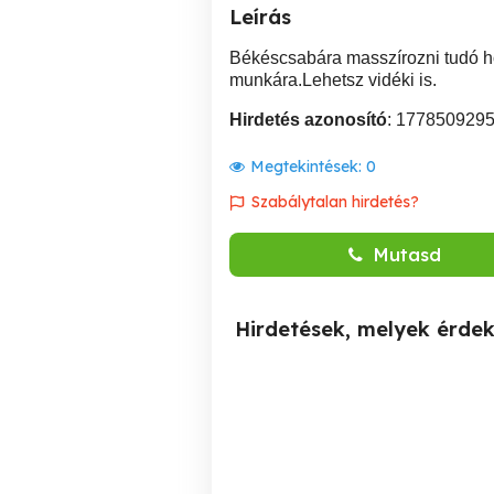
Leírás
Békéscsabára masszírozni tudó hö
munkára.Lehetsz vidéki is.
Hirdetés azonosító
: 177850929
Megtekintések:
0
Szabálytalan hirdetés?
Mutasd
Hirdetések, melyek érde