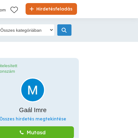
Hirdetésfeladás
kom
itelesített
fonszám
Gaál Imre
Összes hirdetés megtekintése
Mutasd