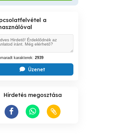
pcsolatfelvétel a
lhasználóval
maradt karakterek:
2939
Üzenet
Hirdetés megosztása