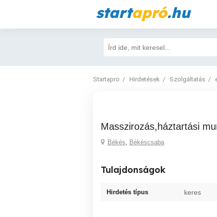
start
apró
.hu
Startapro
Hirdetések
Szolgáltatás
Masszirozás,háztartási m
Békés
,
Békéscsaba
Tulajdonságok
Hirdetés típus
keres