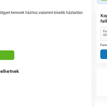
lgyet keresek házhoz,valamint kisebb háztartási
Ka
fe
5
Fenn
kelhetnek