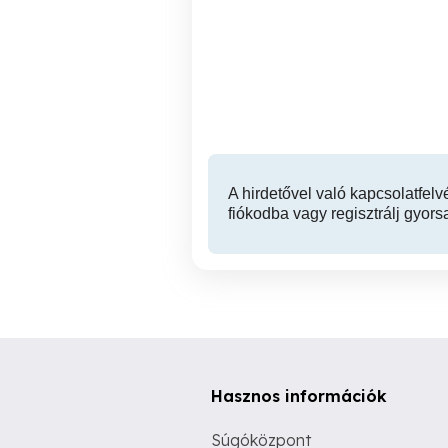
Kártevőirtás, egerek és
Végrehajtott deratizáció
patkányok Aradon,
A
Temesben és Bechesen,
Magyarországon.
Mezőkovácsháza
A hirdetővel való kapcsolatfelv
fiókodba vagy regisztrálj gyors
Hasznos információk
Súgóközpont