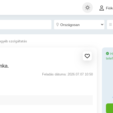
Fió
egyéb szolgáltatás
H
tele
unka.
Feladás dátuma: 2026.07.07 10:50