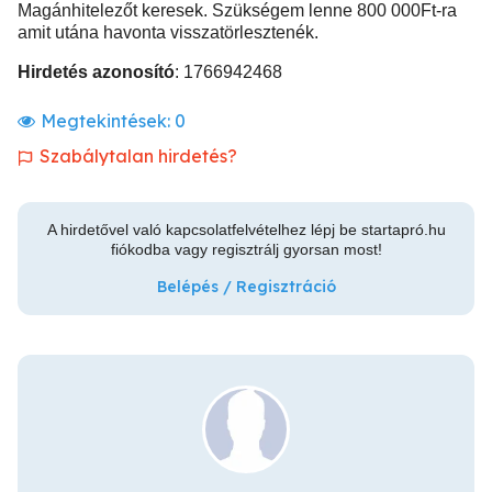
Magánhitelezőt keresek. Szükségem lenne 800 000Ft-ra
amit utána havonta visszatörlesztenék.
Hirdetés azonosító
: 1766942468
Megtekintések:
0
Szabálytalan hirdetés?
A hirdetővel való kapcsolatfelvételhez lépj be startapró.hu
fiókodba vagy regisztrálj gyorsan most!
Belépés / Regisztráció