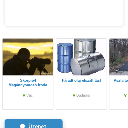
Skorpió4
Fáradt olaj elszállítás!
Aszfal
Magánnyomozó Iroda
Vác
Budaörs
Üzenet