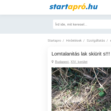
start
apró
.hu
Startapro
Hirdetések
Szolgáltatás
Lomtalanitás lak skiürit s!!!
Budapest
,
XIV. kerület