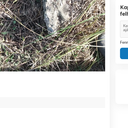
Ka
fe
Fenn