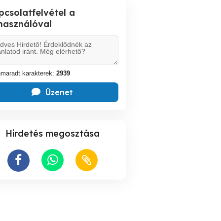
pcsolatfelvétel a
lhasználóval
maradt karakterek:
2939
Üzenet
Hirdetés megosztása