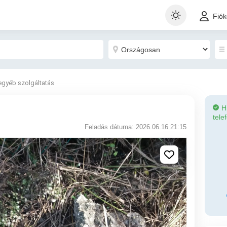
Fió
egyéb szolgáltatás
H
tele
Feladás dátuma: 2026.06.16 21:15