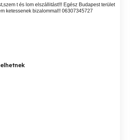
 st,szem t és lom elszállitást!!! Egész Budapest terület
rem ketessenek bizalommal!! 06307345727
kelhetnek
Esküvői fotózás,
Pihentető relax masszázs
Lágy testmasszázs
oltánfotó az esküvői
nőknek
höl
szolgáltató
XVII. kerület
XIII. kerület
XII