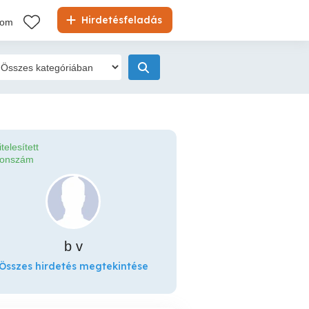
Hirdetésfeladás
kom
itelesített
fonszám
b v
Összes hirdetés megtekintése