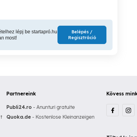
ételhez lépj be startapró.hu
Belépés /
Regisztráció
an most!
Partnereink
Kövess min
Publi24.ro
- Anunturi gratuite
t
Quoka.de
- Kostenlose Kleinanzeigen