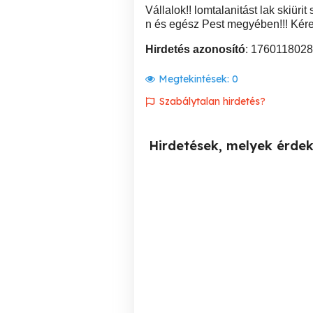
Vállalok!! lomtalanitást lak skiürit
n és egész Pest megyében!!! Ké
Hirdetés azonosító
: 1760118028
Megtekintések:
0
Szabálytalan hirdetés?
Hirdetések, melyek érde
Kölcsönzés bérlés háti
babahordozó 15 kg-ig, kb
Z
6 hó - 3 évig Bérelhető háti
baba hordozó
IX. kerület