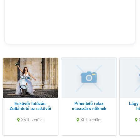
Esküvői fotózás,
Pihentető relax
Lágy testmasszázs
Zoltánfotó az esküvői
masszázs nőknek
h
szolgáltató
XVII. kerület
XIII. kerület