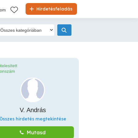
Hirdetésfeladás
kom
itelesített
fonszám
V. András
Összes hirdetés megtekintése
Mutasd