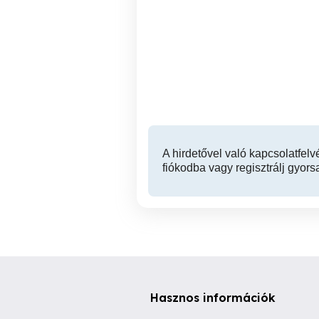
Aszfatozás Göd és
környéke!
Göd
A hirdetővel való kapcsolatfelv
fiókodba vagy regisztrálj gyors
Hasznos információk