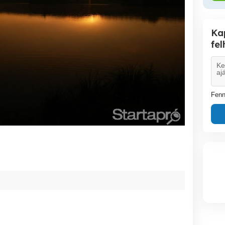
Ka
fe
Fenn