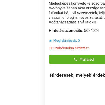
Mérlegképes könyvelő -elsősorb
távkönyvelésben akár országosan is
futárokat is!, civil szervezetek, t
visszamenőleg is!-,éves zárását, 
Adótanácsadást is vállalok!!!
Hirdetés azonosító
: 5684024
Megtekintések:
0
Szabálytalan hirdetés?
Mutasd
Hirdetések, melyek érde