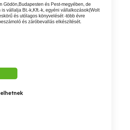
an Gödön,Budapesten és Pest-megyében, de
 vállalja Bt.-k,Kft.-k, egyéni vállalkozások(Wolt
eljeskörű és utólagos könyvelését -több évre
beszámoló és záróbevallás elkészítését.
kelhetnek