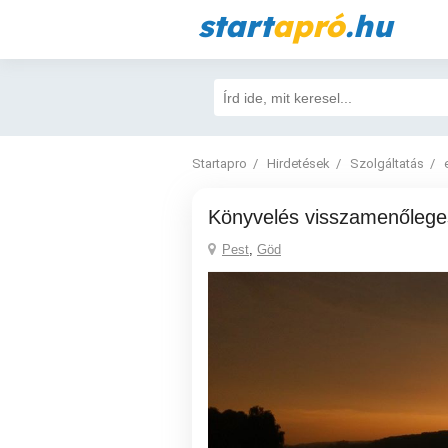
start
apró
.hu
Startapro
Hirdetések
Szolgáltatás
Könyvelés visszamenőleges
Pest
,
Göd