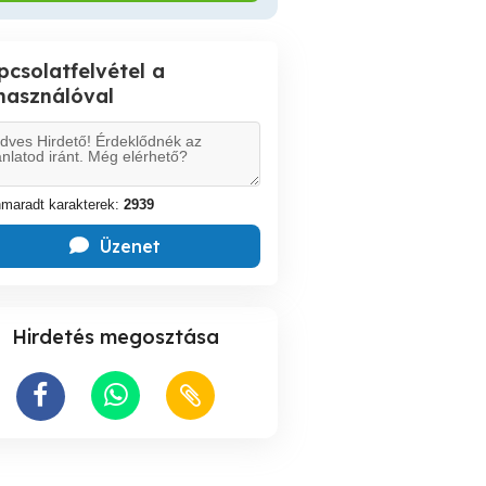
pcsolatfelvétel a
lhasználóval
maradt karakterek:
2939
Üzenet
Hirdetés megosztása