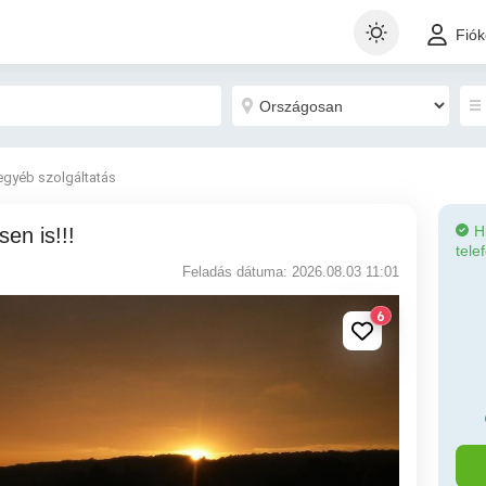
Fió
egyéb szolgáltatás
H
en is!!!
tele
Feladás dátuma: 2026.08.03 11:01
6