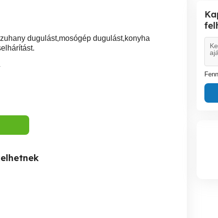
Ka
fe
ron zuhany dugulást,mosógép dugulást,konyha
lhárítást.
4
Fenn
kelhetnek