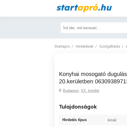
start
apró
.hu
Startapro
Hirdetések
Szolgáltatás
Konyhai mosogató duguláselhárítás fix áron
20.kerületben 0630938971
Budapest
,
XX. kerület
Tulajdonságok
Hirdetés típus
kínál