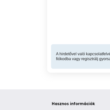
Egészséges Életmód
Nonu Bau Bontás
Tanácsadás
F
Várom.hivasod !!
V. kerület
A hirdetővel való kapcsolatfelv
fiókodba vagy regisztrálj gyors
Hasznos információk