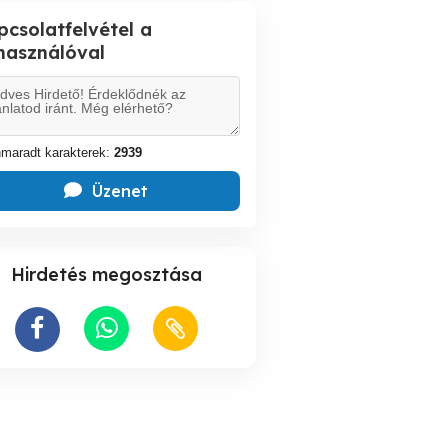
pcsolatfelvétel a
lhasználóval
maradt karakterek:
2939
Üzenet
Hirdetés megosztása