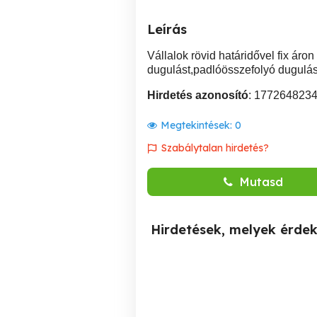
Leírás
Vállalok rövid határidővel fix á
dugulást,padlóösszefolyó duguláse
Hirdetés azonosító
: 177264823
Megtekintések:
0
Szabálytalan hirdetés?
Mutasd
Hirdetések, melyek érde