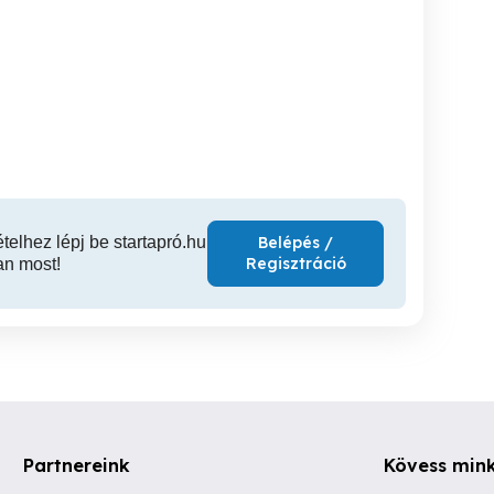
i- és
Lágy testmasszázs
Pihentető relax masszázs
öldmunka szolgáltató
hölgyeknek
n
XVIII. kerület
XIII. kerület
XII
ételhez lépj be startapró.hu
Belépés /
Regisztráció
an most!
Partnereink
Kövess min