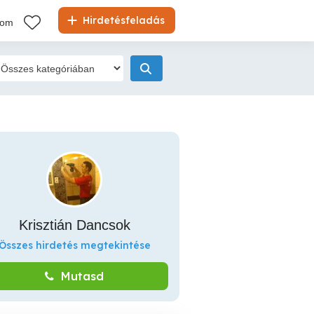
Hirdetésfeladás
kom
Krisztián Dancsok
Összes hirdetés megtekintése
Mutasd