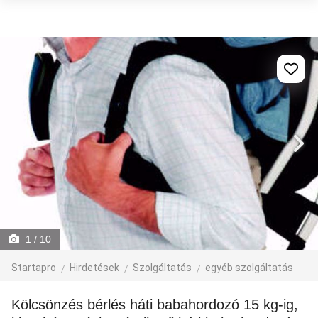
1
/ 10
Startapro
Hirdetések
Szolgáltatás
egyéb szolgáltatás
Kölcsönzés bérlés háti babahordozó 15 kg-ig,