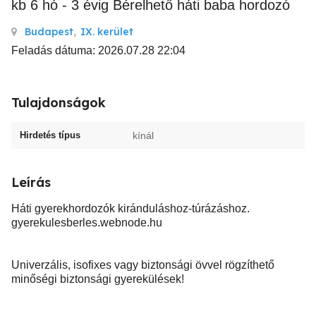
kb 6 hó - 3 évig Bérelhető háti baba hordozó
Budapest
,
IX. kerület
Feladás dátuma: 2026.07.28 22:04
Tulajdonságok
Hirdetés típus
kínál
Leírás
Háti gyerekhordozók kiránduláshoz-túrázáshoz.
gyerekulesberles.webnode.hu
Univerzális, isofixes vagy biztonsági övvel rögzíthető
minőségi biztonsági gyerekülések!