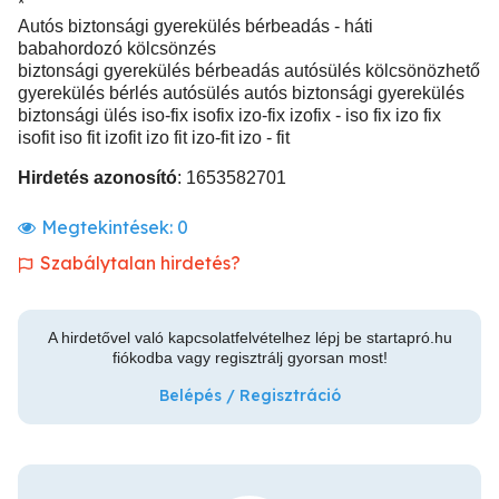
*
Autós biztonsági gyerekülés bérbeadás - háti
babahordozó kölcsönzés
biztonsági gyerekülés bérbeadás autósülés kölcsönözhető
gyerekülés bérlés autósülés autós biztonsági gyerekülés
biztonsági ülés iso-fix isofix izo-fix izofix - iso fix izo fix
isofit iso fit izofit izo fit izo-fit izo - fit
Hirdetés azonosító
: 1653582701
Megtekintések:
0
Szabálytalan hirdetés?
A hirdetővel való kapcsolatfelvételhez lépj be startapró.hu
fiókodba vagy regisztrálj gyorsan most!
Belépés / Regisztráció