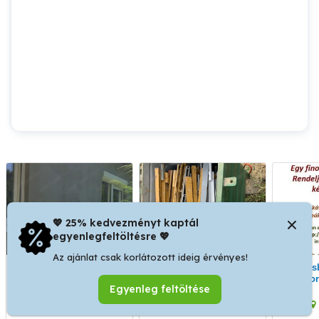
💖 25% kedvezményt kaptál
egyenlegfeltöltésre 💖
Az ajánlat csak korlátozott ideig érvényes!
Felújítás!
Zsalútartóvas bérbeadó
Kávésbolt Webshop,
Filico
Egyenleg feltöltése
Lucaff
Sir
XIII. kerület
X. kerület
forró