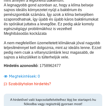
mint amilyen a legionella baktérium.
A legnagyobb gond azonban az, hogy a klíma belseje
sajnos ideális környezetet nyújt a baktérium és
penészgombák számára. Így azok a klíma belsejében
szaporodhatnak, így újabb és újabb káros baktériumokat
és spórákat juttatva a levegőbe. Ez pedig akár komoly
egészségügyi problémákhoz is vezethet!
Meghibásodás kockázata
A nem megfelelően üzemeltetett klímáknak jóval nagyobb
teljesítménnyel kell dolgoznia, mint az ideális lenne. Ezzel
pedig nem csak a villanyszámlánk lesz magasabb, de
sajnos a készüléket is túlterheljük vele.
Hirdetés azonosító
: 1758962477
Megtekintések:
0
Szabálytalan hirdetés?
A hirdetővel való kapcsolatfelvételhez lépj be startapró.hu
fiókodba vagy regisztrálj gyorsan most!