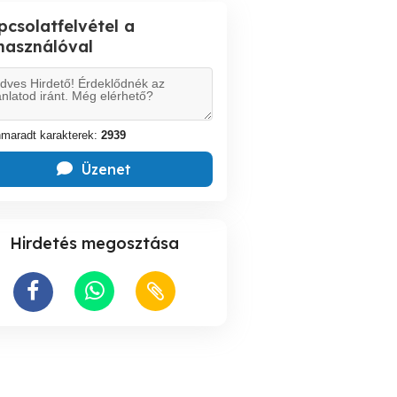
pcsolatfelvétel a
lhasználóval
maradt karakterek:
2939
Üzenet
Hirdetés megosztása