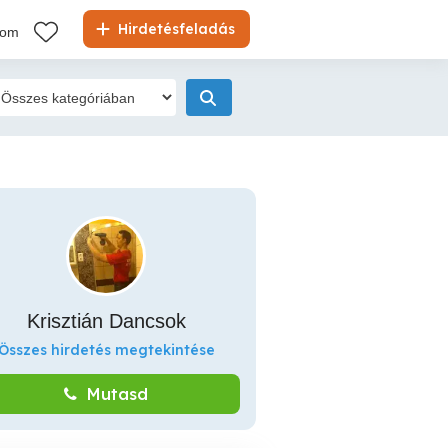
Hirdetésfeladás
kom
Krisztián Dancsok
Összes hirdetés megtekintése
Mutasd