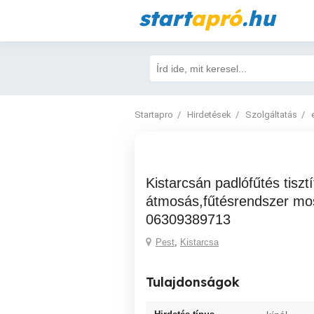
start
apró
.hu
Startapro
Hirdetések
Szolgáltatás
Kistarcsán padlófűtés tisztítás,padlófűtés
átmosás,fűtésrendszer mo
06309389713
Pest
,
Kistarcsa
Tulajdonságok