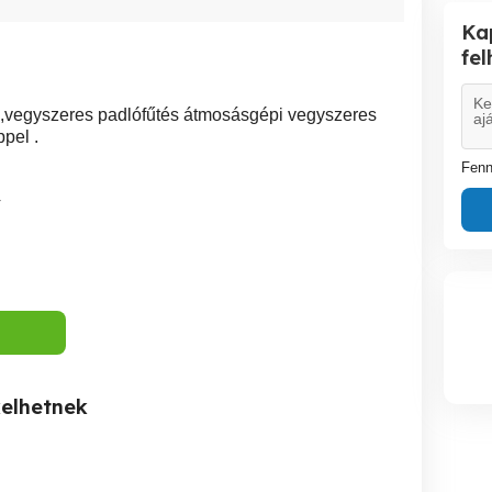
Ka
fe
ás,vegyszeres padlófűtés átmosásgépi vegyszeres
pel .
Fenn
4
kelhetnek