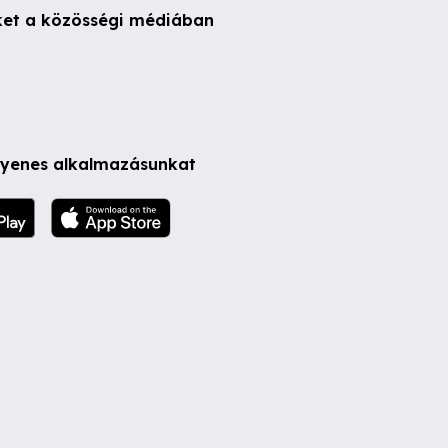
ket a közösségi médiában
ngyenes alkalmazásunkat