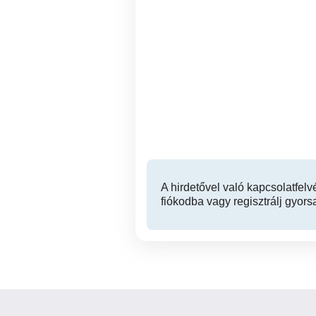
Kistarcsa padlófűtés
Vízszivárgás csőtö
tisztítás,padlófűtés
be
átmosás,fűtésrendszer
h
mosás 06309389713
ki
Kistarcsa
A hirdetővel való kapcsolatfelv
fiókodba vagy regisztrálj gyors