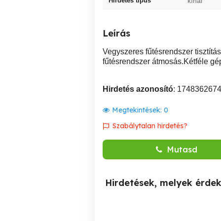
Hirdetés típus
kínál
Leírás
Vegyszeres fűtésrendszer tisztít
fűtésrendszer átmosás.Kétféle gép
Hirdetés azonosító
: 174836267
Megtekintések:
0
Szabálytalan hirdetés?
Mutasd
Hirdetések, melyek érde