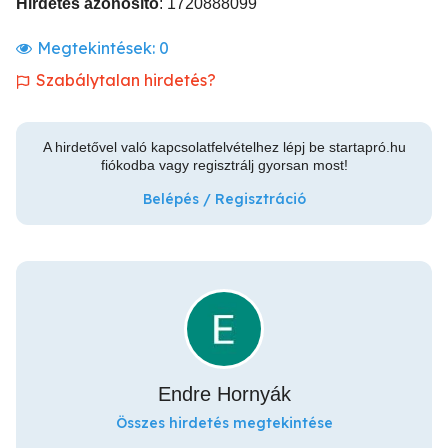
Hirdetés azonosító
: 1720888099
Megtekintések:
0
Szabálytalan hirdetés?
A hirdetővel való kapcsolatfelvételhez lépj be startapró.hu
fiókodba vagy regisztrálj gyorsan most!
Belépés / Regisztráció
Endre Hornyák
Összes hirdetés megtekintése