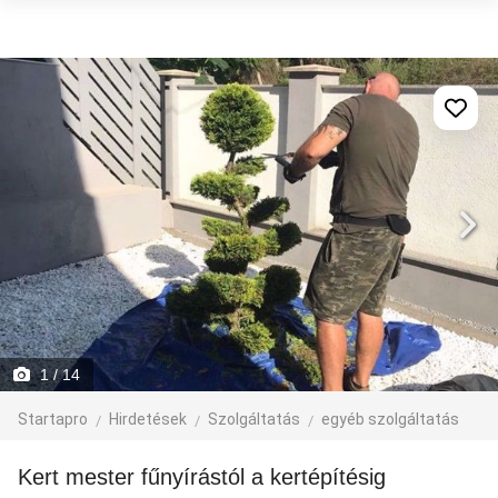
1
/ 14
Startapro
Hirdetések
Szolgáltatás
egyéb szolgáltatás
Kert mester fűnyírástól a kertépítésig