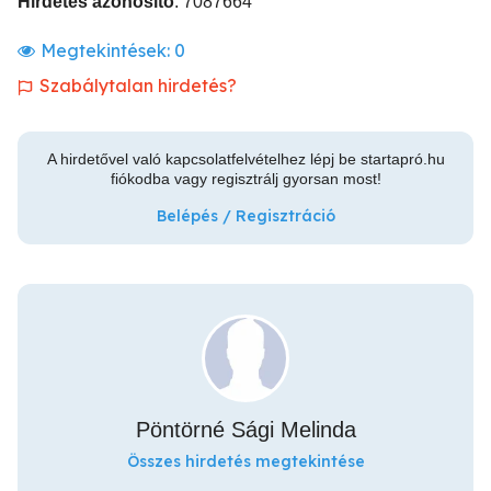
Hirdetés azonosító
: 7087664
Megtekintések:
0
Szabálytalan hirdetés?
A hirdetővel való kapcsolatfelvételhez lépj be startapró.hu
fiókodba vagy regisztrálj gyorsan most!
Belépés / Regisztráció
Pöntörné Sági Melinda
Összes hirdetés megtekintése