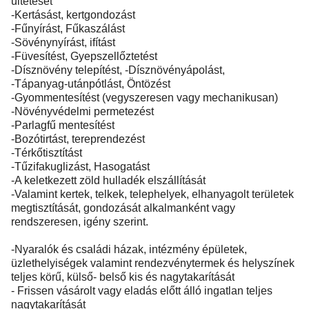
ültetését
-Kertásást, kertgondozást
-Fűnyírást, Fűkaszálást
-Sövénynyírást, ifítást
-Füvesítést, Gyepszellőztetést
-Dísznövény telepítést, -Dísznövényápolást,
-Tápanyag-utánpótlást, Öntözést
-Gyommentesítést (vegyszeresen vagy mechanikusan)
-Növényvédelmi permetezést
-Parlagfű mentesítést
-Bozótirtást, tereprendezést
-Térkőtisztítást
-Tűzifakuglizást, Hasogatást
-A keletkezett zöld hulladék elszállítását
-Valamint kertek, telkek, telephelyek, elhanyagolt területek
megtisztítását, gondozását alkalmanként vagy
rendszeresen, igény szerint.
-Nyaralók és családi házak, intézmény épületek,
üzlethelyiségek valamint rendezvénytermek és helyszínek
teljes körű, külső- belső kis és nagytakarítását
- Frissen vásárolt vagy eladás előtt álló ingatlan teljes
nagytakarítását