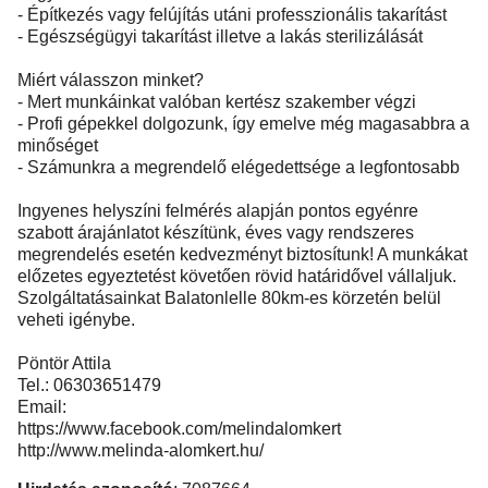
- Építkezés vagy felújítás utáni professzionális takarítást
- Egészségügyi takarítást illetve a lakás sterilizálását
Miért válasszon minket?
- Mert munkáinkat valóban kertész szakember végzi
- Profi gépekkel dolgozunk, így emelve még magasabbra a
minőséget
- Számunkra a megrendelő elégedettsége a legfontosabb
Ingyenes helyszíni felmérés alapján pontos egyénre
szabott árajánlatot készítünk, éves vagy rendszeres
megrendelés esetén kedvezményt biztosítunk! A munkákat
előzetes egyeztetést követően rövid határidővel vállaljuk.
Szolgáltatásainkat Balatonlelle 80km-es körzetén belül
veheti igénybe.
Pöntör Attila
Tel.: 06303651479
Email:
https://www.facebook.com/melindalomkert
http://www.melinda-alomkert.hu/